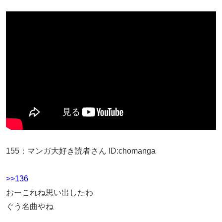
155
：
マンガ大好き読者さん
ID:chomanga
>>136
おーこれね思い出したわ
ぐう名曲やね