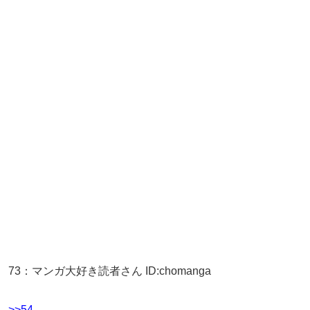
73
：
マンガ大好き読者さん
ID:chomanga
>>54