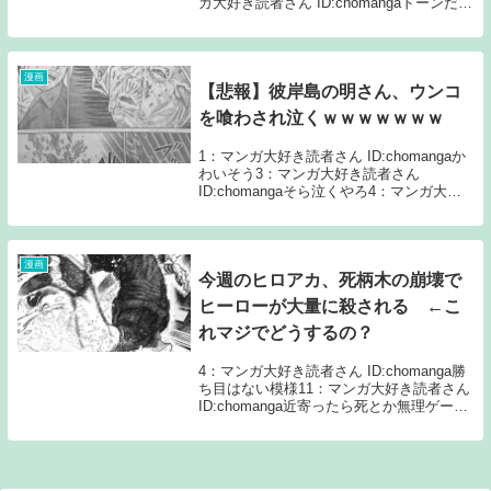
ガ大好き読者さん ID:chomangaドーンだ
YO6：マンガ大好き読者さん ID:chomanga
やっぱり藤原なんだよなあ8：マンガ大好
き読者さん I...
漫画
【悲報】彼岸島の明さん、ウンコ
を喰わされ泣くｗｗｗｗｗｗｗ
1：マンガ大好き読者さん ID:chomangaか
わいそう3：マンガ大好き読者さん
ID:chomangaそら泣くやろ4：マンガ大好
き読者さん ID:chomanga明さんはそういう
キャラじゃないやろ6：マンガ大好き読者
さん ID:chom...
漫画
今週のヒロアカ、死柄木の崩壊で
ヒーローが大量に殺される ←こ
れマジでどうするの？
4：マンガ大好き読者さん ID:chomanga勝
ち目はない模様11：マンガ大好き読者さん
ID:chomanga近寄ったら死とか無理ゲーや
ん3：マンガ大好き読者さん ID:chomanga
お茶子分解されて片腕失くしたりしてほし
い221：マ...