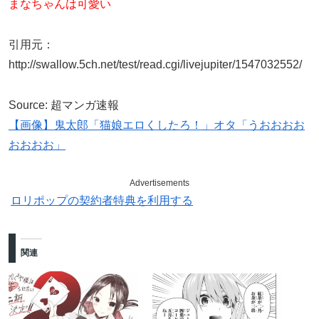
まなちゃんは可愛い
引用元：
http://swallow.5ch.net/test/read.cgi/livejupiter/1547032552/
Source: 超マンガ速報
【画像】鬼太郎「猫娘エロくしたろ！」オタ「うおおおお
おおおお」
Advertisements
ロリポップの契約者特典を利用する
関連