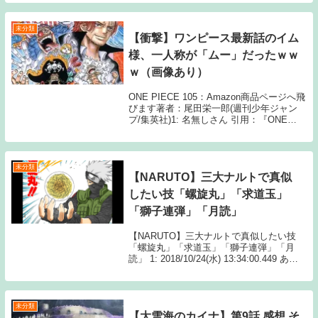
未分類
【衝撃】ワンピース最新話のイム
様、一人称が「ムー」だったｗｗ
ｗ（画像あり）
ONE PIECE 105：Amazon商品ページへ飛
びます著者：尾田栄一郎(週刊少年ジャン
プ/集英社)1: 名無しさん 引用：『ONE
PIECE』 著者：尾田栄一郎(週刊少年ジ
ャンプ/集英社) 2: 名無しさん フランキー
でもワンパンで...
未分類
【NARUTO】三大ナルトで真似
したい技「螺旋丸」「求道玉」
「獅子連弾」「月読」
【NARUTO】三大ナルトで真似したい技
「螺旋丸」「求道玉」「獅子連弾」「月
読」 1: 2018/10/24(水) 13:34:00.449 あと
は？ 続きを読むSource: ちゃん速
【NARUTO】三大ナルトで真似したい技
「螺旋丸」「求...
未分類
【大雪海のカイナ】第9話 感想 そ