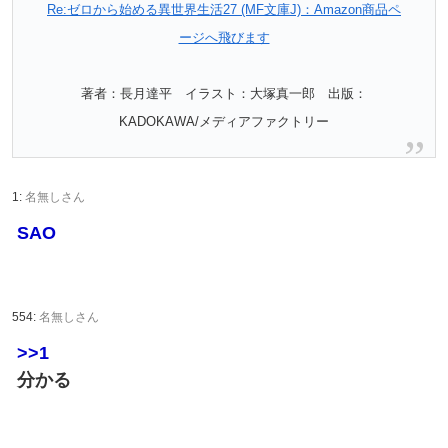
Re:ゼロから始める異世界生活27 (MF文庫J)：Amazon商品ペ
ージへ飛びます
著者：長月達平 イラスト：大塚真一郎 出版：
KADOKAWA/メディアファクトリー
1:
名無しさん
SAO
554:
名無しさん
>>1
分かる