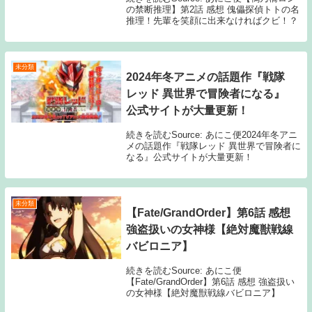
の禁断推理】第2話 感想 傀儡探偵トトの名
推理！先輩を笑顔に出来なければクビ！？
未分類
2024年冬アニメの話題作『戦隊
レッド 異世界で冒険者になる』
公式サイトが大量更新！
続きを読むSource: あにこ便2024年冬アニ
メの話題作『戦隊レッド 異世界で冒険者に
なる』公式サイトが大量更新！
未分類
【Fate/GrandOrder】第6話 感想
強盗扱いの女神様【絶対魔獣戦線
バビロニア】
続きを読むSource: あにこ便
【Fate/GrandOrder】第6話 感想 強盗扱い
の女神様【絶対魔獣戦線バビロニア】