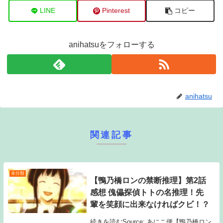
LINE
Pinterest
コピー
anihatsuをフォローする
anihatsu
関連記事
未分類
【鴨乃橋ロンの禁断推理】第2話
感想 傀儡探偵トトの名推理！先
輩を笑顔に出来なければクビ！？
続きを読むSource: あにこ便【鴨乃橋ロン