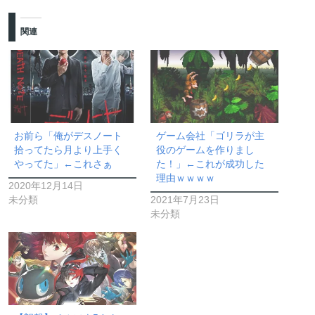
関連
お前ら「俺がデスノート
ゲーム会社「ゴリラが主
拾ってたら月より上手く
役のゲームを作りまし
やってた」←これさぁ
た！」←これが成功した
理由ｗｗｗｗ
2020年12月14日
未分類
2021年7月23日
未分類