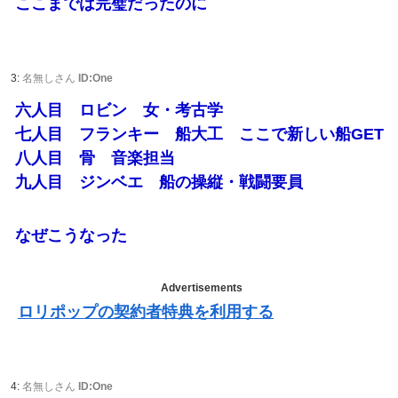
ここまでは完璧だったのに
3:
名無しさん
ID:One
六人目 ロビン 女・考古学
七人目 フランキー 船大工 ここで新しい船GET
八人目 骨 音楽担当
九人目 ジンベエ 船の操縦・戦闘要員
なぜこうなった
Advertisements
ロリポップの契約者特典を利用する
4:
名無しさん
ID:One