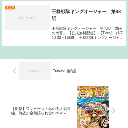
ん...
未分類
王様戦隊キングオージャー 第43
話
王様戦隊キングオージャー 第43話「覇王
の大罪」 【公式無料配信】 【TVer】（1/7
10:00～1週間） 王様戦隊キングオージャー
動画一覧TOPへThe post 王様戦隊キングオ
ージャー 第43話 first appeared on...
Turkey! 第8話
【衝撃】ワンピースのあの不人気長
編、何故か全然語られないｗｗｗ