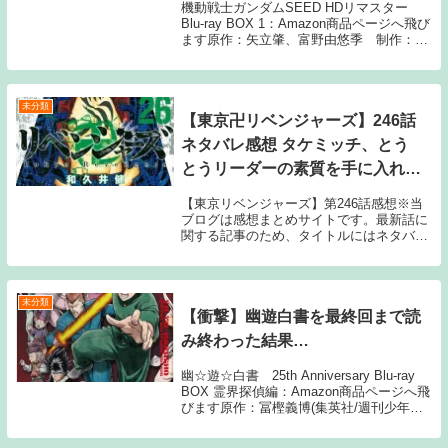
機動戦士ガンダムSEED HDリマスター
Blu-ray BOX 1：Amazon商品ページへ飛び
ます原作：矢立肇、富野由悠季 制作：サ
ンライズ1: 11月12日(金) ダムA2021年9月
号福田インタビュー 僕的に「今回、こいつ
はいいな」...
未分類
【東京卍リベンジャーズ】246話
ネタバレ感想 タケミッチ、とう
とうリーダーの素質を手に入れる
ｗｗｗｗ
【東京リベンジャーズ】第246話感想※当
ブログは感想まとめサイトです。最新話に
関する記事のため、タイトルにはネタバレ
と注記しておりますが、マンガ本編のセリ
フ書きおこしやスクリーンショットの画像
等、内容の詳細に触れる情報は一切公開し
ておりませ...
未分類
【衝撃】幽遊白書を最終回まで読
み終わった結果…
幽☆遊☆白書 25th Anniversary Blu-ray
BOX 霊界探偵編：Amazon商品ページへ飛
びます原作：冨樫義博(集英社/週刊少年ジ
ャンプ) アニメーション制作：スタジオぴ
えろ1: 名無しさん ID:eO5 終盤がつまら