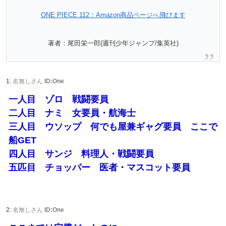
ONE PIECE 112：Amazon商品ページへ飛びます
著者：尾田栄一郎(週刊少年ジャンプ/集英社)
1:
名無しさん
ID:One
一人目 ゾロ 戦闘要員
二人目 ナミ 女要員・航海士
三人目 ウソップ 何でも屋兼ギャグ要員 ここで
船GET
四人目 サンジ 料理人・戦闘要員
五匹目 チョッパー 医者・マスコット要員
2:
名無しさん
ID:One