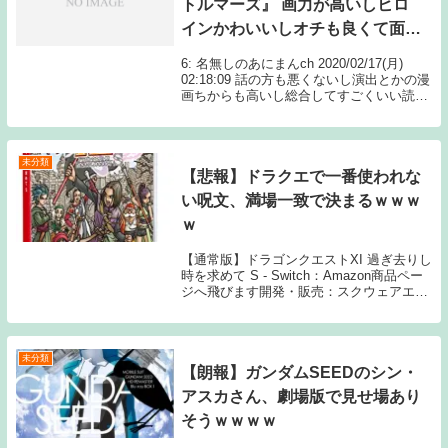
トルマーズ』 画力が高いしヒロ
インかわいいしオチも良くて面白
い！ 連載されないかな？
6: 名無しのあにまんch 2020/02/17(月)
02:18:09 話の方も悪くないし演出とかの漫
画ちからも高いし総合してすごくいい読み
切りだったと思う 7: 名無しのあにまんch
2020/02/17(月) 02 Source: あ...
未分類
【悲報】ドラクエで一番使われな
い呪文、満場一致で決まるｗｗｗ
ｗ
【通常版】ドラゴンクエストXI 過ぎ去りし
時を求めて S - Switch：Amazon商品ペー
ジへ飛びます開発・販売：スクウェアエニ
ックス1: 名無しさん 「シャナク」で決定
するこれは満場一致 2: 名無しさん ザメハ
3: 名無しさん ...
未分類
【朗報】ガンダムSEEDのシン・
アスカさん、劇場版で見せ場あり
そうｗｗｗｗ