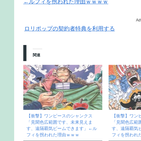
←ルフィを拐われた理由ｗｗｗｗ
Ad
ロリポップの契約者特典を利用する
関連
【衝撃】ワンピースのシャンクス
【衝撃】ワン
「見聞色広範囲です、未来見えま
「見聞色広範
す、遠隔覇気ビームできます」←ル
す、遠隔覇気
フィを拐われた理由ｗｗｗ
フィを拐われ