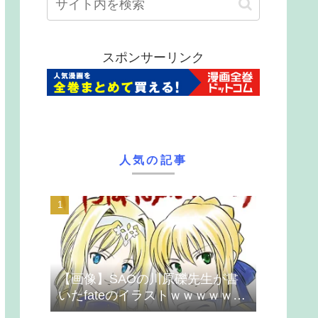
スポンサーリンク
人気の記事
【画像】SAOの川原礫先生が書
いたfateのイラストｗｗｗｗｗｗ
ｗｗｗ