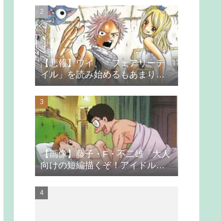
【悲報】ワイ、「フェアリーテ
イル」を読み始めるもあまりの
つまらなさに挫折する
【画像】藤子・F・不二雄「大人
向けの短編描くぞ！アイドルが
無理やり抱かれるシーン入れ
よ」