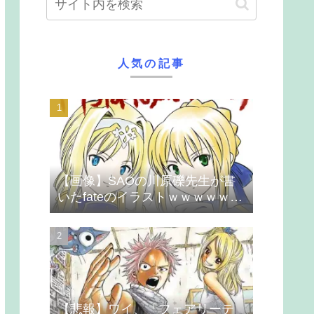
人気の記事
【画像】SAOの川原礫先生が書
いたfateのイラストｗｗｗｗｗｗ
ｗｗｗ
【悲報】ワイ、「フェアリーテ