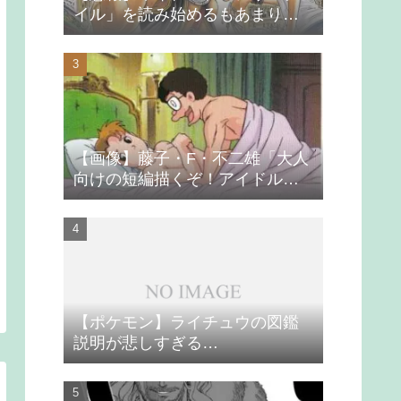
イル」を読み始めるもあまりの
つまらなさに挫折する
【画像】藤子・F・不二雄「大人
向けの短編描くぞ！アイドルが
無理やり抱かれるシーン入れ
よ」
【ポケモン】ライチュウの図鑑
説明が悲しすぎる…