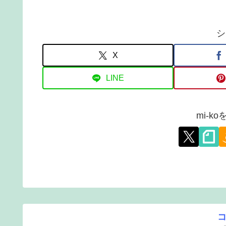
シ
X
LINE
mi-k