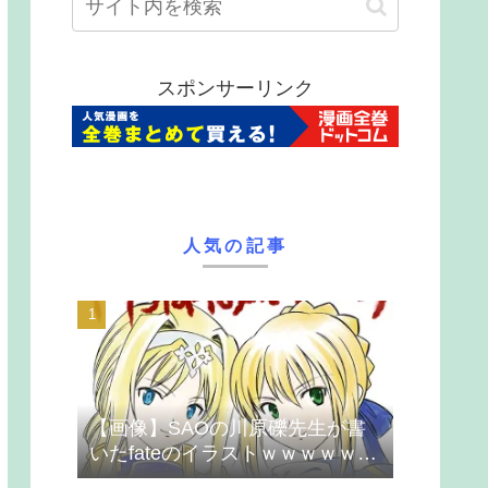
スポンサーリンク
人気の記事
【画像】SAOの川原礫先生が書
いたfateのイラストｗｗｗｗｗｗ
ｗｗｗ