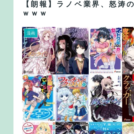
【朗報】ラノベ業界、怒涛
ｗｗｗ
漫画