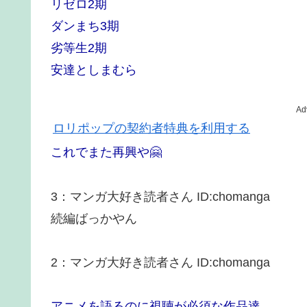
リゼロ2期
ダンまち3期
劣等生2期
安達としまむら
Ad
ロリポップの契約者特典を利用する
これでまた再興や🤗
3
：
マンガ大好き読者さん
ID:chomanga
続編ばっかやん
2
：
マンガ大好き読者さん
ID:chomanga
アニメを語るのに視聴が必須な作品達