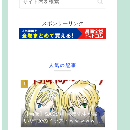
スポンサーリンク
人気の記事
【画像】SAOの川原礫先生が書
いたfateのイラストｗｗｗｗｗｗ
ｗｗｗ