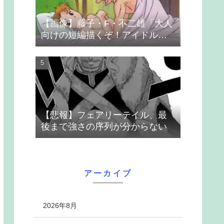
【画像】藤子・F・不二雄「大人
向けの短編描くぞ！アイドルが
無理やり抱かれるシーン入れ
よ」
【悲報】フェアリーテイル、最
後まで強さの序列が分からない
アーカイブ
2026年8月