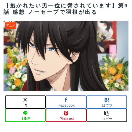
【抱かれたい男一位に脅されています】第9
話 感想 ノーセーブで羽根が出る
アニメ
X
Facebook
はてブ
LINE
Pinterest
コピー