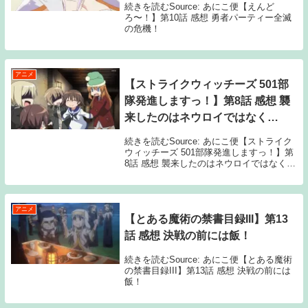
続きを読むSource: あにこ便【えんど
ろ〜！】第10話 感想 勇者パーティー全滅
の危機！
アニメ
【ストライクウィッチーズ 501部
隊発進しますっ！】第8話 感想 襲
来したのはネウロイではなく…
続きを読むSource: あにこ便【ストライク
ウィッチーズ 501部隊発進しますっ！】第
8話 感想 襲来したのはネウロイではなく…
アニメ
【とある魔術の禁書目録III】第13
話 感想 決戦の前には飯！
続きを読むSource: あにこ便【とある魔術
の禁書目録III】第13話 感想 決戦の前には
飯！