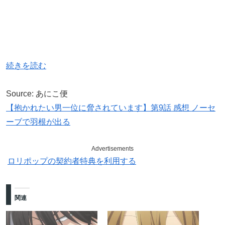
続きを読む
Source: あにこ便
【抱かれたい男一位に脅されています】第9話 感想 ノーセ
ーブで羽根が出る
Advertisements
ロリポップの契約者特典を利用する
関連