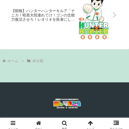
【朗報】ハンターハンターキルア「ナ
ニカ！暗黒大陸連れてけ！ゴンの念能
力復活させろ！レオリオを医者にし
ろ！」←これｗｗｗｗ
ホーム
未分類
© 2018 読んでみたら.
メニュー
ホーム
検索
トップ
サイドバー