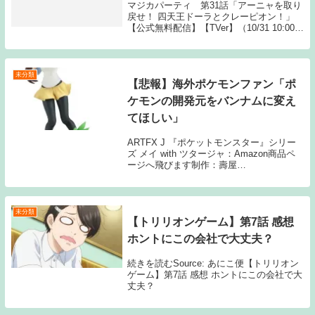
マジカパーティ 第31話「アーニャを取り
戻せ！ 四天王ドーラとクレーピオン！」
【公式無料配信】【TVer】（10/31 10:00～
1週間）マジカパーティ動画一覧TOPへ
Source: New feedマジカパーティ 第31話
未分類
【悲報】海外ポケモンファン「ポ
ケモンの開発元をバンナムに変え
てほしい」
ARTFX J 『ポケットモンスター』シリー
ズ メイ with ツタージャ：Amazon商品ペ
ージへ飛びます制作：壽屋
(KOTOBUKIYA)、株式会社ポケモン1: 5月
7日(金) 海外ポケモンファン「ポケモンス
ナップ良いじゃん！ゲームフリ...
未分類
【トリリオンゲーム】第7話 感想
ホントにこの会社で大丈夫？
続きを読むSource: あにこ便【トリリオン
ゲーム】第7話 感想 ホントにこの会社で大
丈夫？