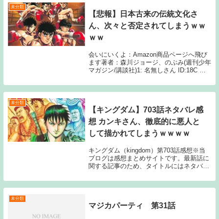
未分類
【悲報】日本古来の伝統文化さ
ん、次々と否定されてしまうｗｗ
ｗｗ
会いにいくよ：Amazon商品ページへ飛び
ます著者：森川ジョージ、のぶみ(週刊少年
マガジン/講談社)1: 名無しさん ID:18C 千
羽鶴→送るだけで炎上 除夜の鐘→クレーマ
ーによって消滅 年賀状→スマホに駆逐され
る 129: 名無しさん ...
未分類
【キングダム】703話ネタバレ感
想 カンキさん、徹底的に悪人と
して描かれてしまうｗｗｗｗ
キングダム（kingdom）第703話感想※当
ブログは感想まとめサイトです。最新話に
関する記事のため、タイトルにはネタバレ
と注記しておりますが、マンガ本編のセリ
フ・スクリーンショットの画像等、内容の
詳細に触れる情報は一切公開しておりませ
ん。...
未分類
マジカパーティ 第31話