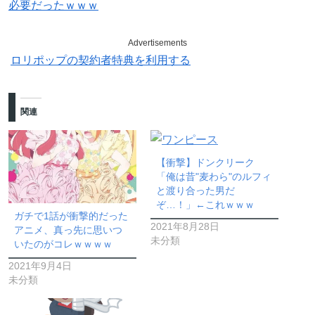
必要だったｗｗｗ
Advertisements
ロリポップの契約者特典を利用する
関連
【衝撃】ドンクリーク
「俺は昔"麦わら"のルフィ
と渡り合った男だ
ぞ…！」←これｗｗｗ
ガチで1話が衝撃的だった
2021年8月28日
アニメ、真っ先に思いつ
未分類
いたのがコレｗｗｗｗ
2021年9月4日
未分類