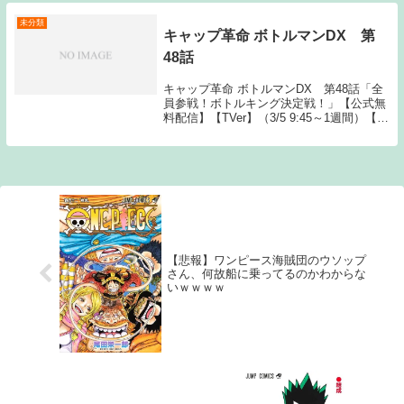
未分類
キャップ革命 ボトルマンDX 第
48話
キャップ革命 ボトルマンDX 第48話「全
員参戦！ボトルキング決定戦！」【公式無
料配信】【TVer】（3/5 9:45～1週間）【公
式有料配信】【hulu】 【U-NEXT】
【Amazonプライム】 【dアニメストア】
【Gyao】 【楽天...
【悲報】ワンピース海賊団のウソップ
さん、何故船に乗ってるのかわからな
いｗｗｗｗ