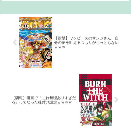
【Gyao】 【バンダイ】 【DMM】【ひか
りTV】 【楽天TV】ワッチャプ...
【衝撃】ワンピースのサンジさん、自
分の夢を叶えるつもりがちっともない
ｗｗｗ
【朗報】漫画で「これ無理ありすぎだ
ろ」ってなった後付け設定ｗｗｗｗ