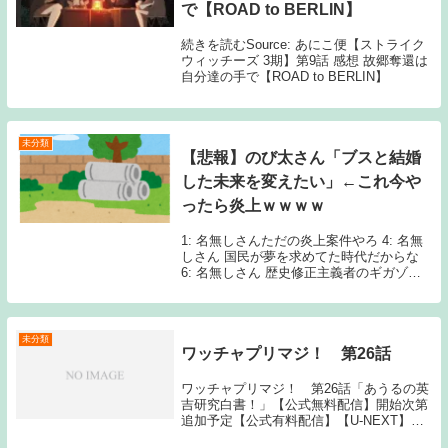
で【ROAD to BERLIN】
続きを読むSource: あにこ便【ストライク
ウィッチーズ 3期】第9話 感想 故郷奪還は
自分達の手で【ROAD to BERLIN】
未分類
【悲報】のび太さん「ブスと結婚
した未来を変えたい」←これ今や
ったら炎上ｗｗｗｗ
1: 名無しさんただの炎上案件やろ 4: 名無
しさん 国民が夢を求めてた時代だからな
6: 名無しさん 歴史修正主義者のギガゾン
ビを批難してたけど、それお前もやろ 51:
名無しさん >>6 本当に歴史修正してるか
らなw 7: 名無しさん真...
未分類
ワッチャプリマジ！ 第26話
ワッチャプリマジ！ 第26話「あうるの英
吉研究白書！」【公式無料配信】開始次第
追加予定【公式有料配信】【U-NEXT】
【Hulu】【dアニメストア】 【ニコニコ】