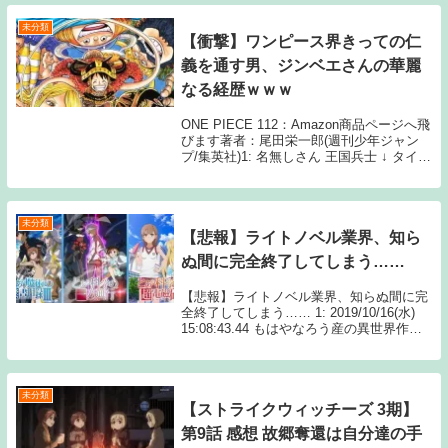
誌発売前のネタバレ（早バレ）に該当する
内容は一切...
未分類
【衝撃】ワンピース界きっての仁
義を通す男、ジンベエさんの華麗
なる経歴ｗｗｗ
ONE PIECE 112：Amazon商品ページへ飛
びます著者：尾田栄一郎(週刊少年ジャン
プ/集英社)1: 名無しさん 王国兵士 ↓ タイヨ
ウの海賊団船長 ↓ 王下七武海（同時に政府
の敵対組織である白ひげと内通） ↓ 王下七
武海脱退、ビッ...
未分類
【悲報】ライトノベル業界、知ら
ぬ間に完全終了してしまう……
【悲報】ライトノベル業界、知らぬ間に完
全終了してしまう…… 1: 2019/10/16(水)
15:08:43.44 もはやなろう産の異世界作品
しかなくなった模様 続きを読むSource: ち
ゃん速【悲報】ライトノベル業界、知らぬ
間に完全終...
未分類
【ストライクウィッチーズ 3期】
第9話 感想 故郷奪還は自分達の手