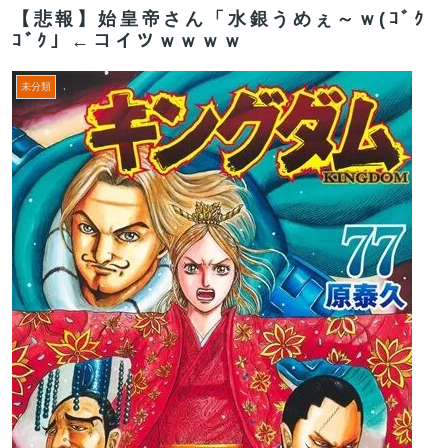
【悲報】始皇帝さん「水銀うめぇ～ｗ(ｺﾞｸ
ｺﾞｸ」←コイツｗｗｗｗ
未分類