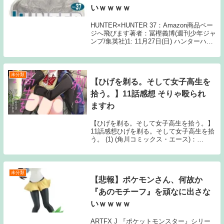
いｗｗｗｗ
HUNTER×HUNTER 37：Amazon商品ペー
ジへ飛びます著者：冨樫義博(週刊少年ジャ
ンプ/集英社)1: 11月27日(日) ハンターハン
ター読者の9割が忘れてそうなこと何故ジ
ンは名ばかりの№2をパリストンから奪っ
たのかという疑問 ...
未分類
【ひげを剃る。そして女子高生を
拾う。】11話感想 そりゃ殴られ
ますわ
【ひげを剃る。そして女子高生を拾う。】
11話感想ひげを剃る。そして女子高生を拾
う。 (1) (角川コミックス・エース)：
Amazon商品ページへ飛びます原作：しめ
さば 作画：足立いまる 出版：
KADOKAWA468: 6月15日(火) 自業...
未分類
【悲報】ポケモンさん、何故か
『あのモチーフ』を頑なに出さな
いｗｗｗｗ
ARTFX J 『ポケットモンスター』シリー