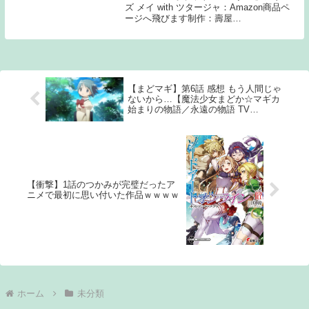
ズ メイ with ツタージャ：Amazon商品ペ
ージへ飛びます制作：壽屋
(KOTOBUKIYA)、株式会社ポケモン1: 6月
2日(水) ID:coK 何故かバッタ」モチーフを
頑なに出さないなんで...
【まどマギ】第6話 感想 もう人間じゃ
ないから…【魔法少女まどか☆マギカ
始まりの物語／永遠の物語 TV
Edition】
【衝撃】1話のつかみが完璧だったア
ニメで最初に思い付いた作品ｗｗｗｗ
ホーム
未分類