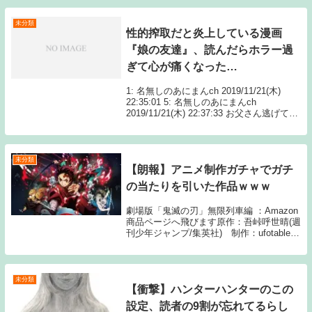
未分類
性的搾取だと炎上している漫画
『娘の友達』、読んだらホラー過
ぎて心が痛くなった…
1: 名無しのあにまんch 2019/11/21(木)
22:35:01 5: 名無しのあにまんch
2019/11/21(木) 22:37:33 お父さん逃げて！
11: 名無しのあにまんch 2019/11/21(木
Source: あ...
未分類
【朗報】アニメ制作ガチャでガチ
の当たりを引いた作品ｗｗｗ
劇場版「鬼滅の刃」無限列車編 ：Amazon
商品ページへ飛びます原作：吾峠呼世晴(週
刊少年ジャンプ/集英社) 制作：ufotable1:
名無しさん s 鬼滅 けいおん 黒子のバ
スケ A ケロロ ジョジョ クレしん ぼ
くひで マチカドまぞく...
未分類
【衝撃】ハンターハンターのこの
設定、読者の9割が忘れてるらし