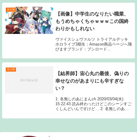
な ...
未分類
【画像】中学生のなりたい職業、
もうめちゃくちゃｗｗｗこの国終
わりかもしれない
ヴァイスシュヴァルツ トライアルデッキ
ホロライブ3期生：Amazon商品ページへ飛
びますブランド：ブシロード
(BUSHIROAD) 企画：カバー株式会社、
ホロライブプロダクション1: 8月3日(火) 4:
8月3日(火) アカン 7: 8...
未分類
【結界師】宙心丸の最後、偽りの
幸せなのがあまりにも辛すぎな
い？
1: 名無しのあにまんch 2020/03/04(水)
15:22:43 読み終わったけどこのシーンすご
くしんどいんですけど… 2: 名無しのあに
まんch 2020/03/04(水) 15:26:30 この後も
すごくしん Source: あ...