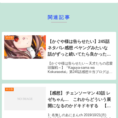
関連記事
未分類
【かぐや様は告らせたい】245話
ネタバレ感想 ペヤングみたいな
話がずっと続いてたら良かったの
に
【かぐや様は告らせたい～天才たちの恋愛
頭脳戦～】『Kaguya-sama wa
Kokurasetai』第245話感想※当ブログは感
想まとめサイトです。最新話に関する記事
のため、タイトルにはネタバレと注記して
おりますが、マンガ本編のセリフ書...
未分類
【感想】 チェンソーマン 43話 レ
ゼちゃん… これからどういう展
開になるのかドキドキする 【ネ
タバレ】
1: 名無しのあにまんch 2019/10/21(月)