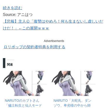
続きを読む
Source: アニはつ
【悲報】主人公「復讐はやめろ！何も生まないし虚しいだ
けだ！」←この展開ｗｗｗ
Advertisements
ロリポップの契約者特典を利用する
関連
NARUTOのカブトさん
NARUTO「大蛇丸、ダン
「穢土転生と仙人モード
ゾウ、卑劣様の中から師