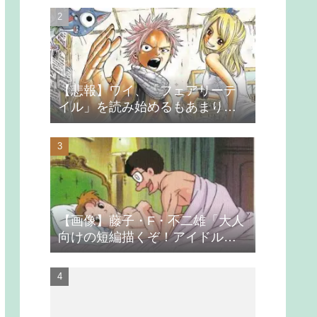
【悲報】ワイ、「フェアリーテ
イル」を読み始めるもあまりの
つまらなさに挫折する
【画像】藤子・F・不二雄「大人
向けの短編描くぞ！アイドルが
無理やり抱かれるシーン入れ
よ」