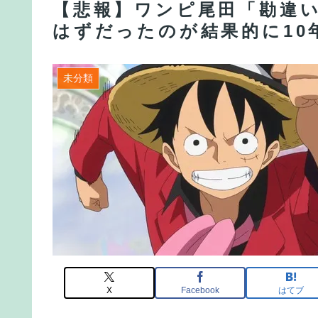
【悲報】ワンピ尾田「勘違
はずだったのが結果的に10
未分類
X
Facebook
はてブ