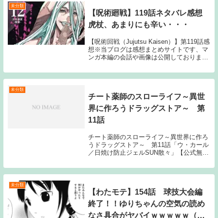
未分類
【呪術廻戦】119話ネタバレ感想
虎杖、あまりにも辛い・・・
【呪術回戦（Jujutsu Kaisen）】第119話感
想※当ブログは感想まとめサイトです、マ
ンガ本編の会話や画像は公開しておりませ
ん。最新話の感想記事は雑誌発売日以降に
投稿しております。週刊少年ジャンプ2020
年39号の発売日は8月31日...
未分類
チート薬師のスローライフ～異世
界に作ろうドラッグストア～ 第
11話
チート薬師のスローライフ～異世界に作ろ
うドラッグストア～ 第11話「ウ・カール
／日焼け防止ジェルSUN散々」【公式無料
配信】【AbemaTV】（9/16 22:00～1週
間）【Gyao】（9/20 22:30～）【公式有料
配信】【U-NEX...
未分類
【わたモテ】154話 球技大会編
終了！！ゆりちゃんの空気の読め
なさ具合がヤバイｗｗｗｗｗ（画