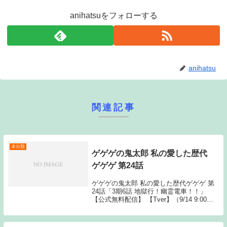
anihatsuをフォローする
anihatsu
関連記事
未分類
ゲゲゲの鬼太郎 私の愛した歴代
ゲゲゲ 第24話
ゲゲゲの鬼太郎 私の愛した歴代ゲゲゲ 第
24話「3期6話 地獄行！幽霊電車！！」
【公式無料配信】 【Tver】（9/14 9:00
～） ゲゲゲの鬼太郎 私の愛した歴代ゲゲ
ゲ 動画一覧TOPへSource: New feedゲゲゲ
の鬼太郎 ...