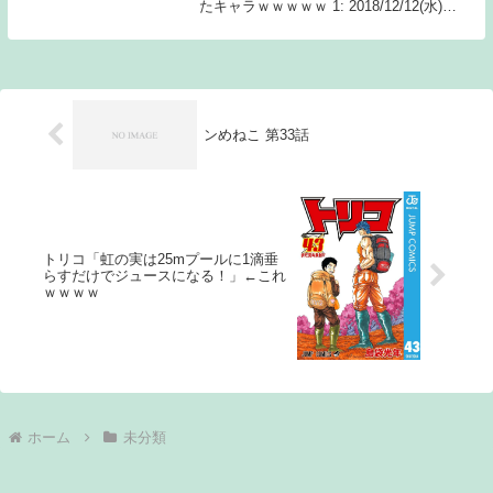
たキャラｗｗｗｗｗ 1: 2018/12/12(水)
01:19:29.519 シカマル IQ200(笑) 続きを読
むSource: ちゃん速【NARUTO】ナル...
ンめねこ 第33話
トリコ「虹の実は25mプールに1滴垂
らすだけでジュースになる！」←これ
ｗｗｗｗ
ホーム
未分類