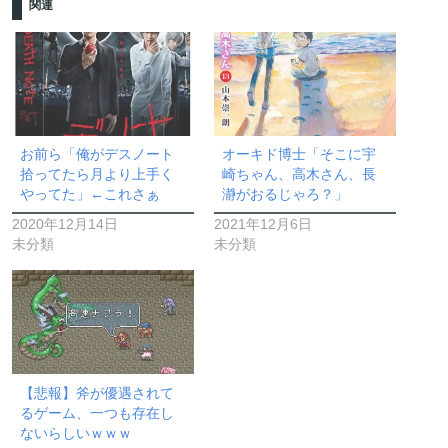
関連
お前ら「俺がデスノート
オーキド博士「そこに宇
拾ってたら月より上手く
崎ちゃん、高木さん、長
やってた」←これさぁ
瀞がおるじゃろ？」
2020年12月14日
2021年12月6日
未分類
未分類
【悲報】斧が優遇されて
るゲーム、一つも存在し
ないらしいｗｗｗ