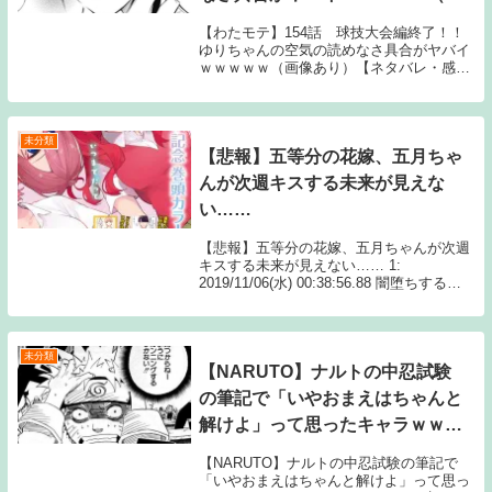
像あり）【ネタバレ・感想まと
【わたモテ】154話 球技大会編終了！！
め】
ゆりちゃんの空気の読めなさ具合がヤバイ
ｗｗｗｗｗ（画像あり）【ネタバレ・感想
まとめ】 1: 2019/04/01(月) 22:30:18.37 ゆ
りネキさぁ……続きを読むSource: ちゃん
速【わた...
未分類
【悲報】五等分の花嫁、五月ちゃ
んが次週キスする未来が見えな
い……
【悲報】五等分の花嫁、五月ちゃんが次週
キスする未来が見えない…… 1:
2019/11/06(水) 00:38:56.88 闇堕ちするん
か？続きを読むSource: ちゃん速【悲報】
五等分の花嫁、五月ちゃんが次週キスする
未来が見えない……
未分類
【NARUTO】ナルトの中忍試験
の筆記で「いやおまえはちゃんと
解けよ」って思ったキャラｗｗｗ
ｗｗ
【NARUTO】ナルトの中忍試験の筆記で
「いやおまえはちゃんと解けよ」って思っ