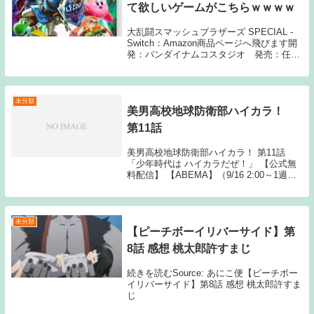
て欲しいゲームがこちらｗｗｗｗ
大乱闘スマッシュブラザーズ SPECIAL -
Switch：Amazon商品ページへ飛びます開
発：バンダイナムコスタジオ 発売：任天
堂1: 6月28日(日) ・バンカズ1～2 ・マリオ
64 ・カービィ64 ・マリオストーリー ・マ
リオパー...
未分類
美男高校地球防衛部ハイカラ！
第11話
美男高校地球防衛部ハイカラ！ 第11話
「少年時代は ハイカラだぜ！」 【公式無
料配信】 【ABEMA】（9/16 2:00～1週
間） 【公式有料配信】 【U-NEXT】
【Hulu】 【ABEMA】 【Amazonプライ
Source: N...
未分類
【ピーチボーイリバーサイド】第
8話 感想 桃太郎許すまじ
続きを読むSource: あにこ便【ピーチボー
イリバーサイド】第8話 感想 桃太郎許すま
じ