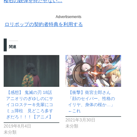
楼石の銃弾を持たせない…
Advertisements
ロリポップの契約者特典を利用する
関連
【感想】 鬼滅の刃 18話
【衝撃】衛宮士郎さん
アニオリのぎゆしのにサ
「顔のセイバー、性格の
イコロステーキ先輩にコ
イリヤ、身体の桜か…」
ミュ障柱 見どころ多す
←これ
ぎだろ！！！【アニメ】
2021年3月30日
2019年8月4日
未分類
未分類