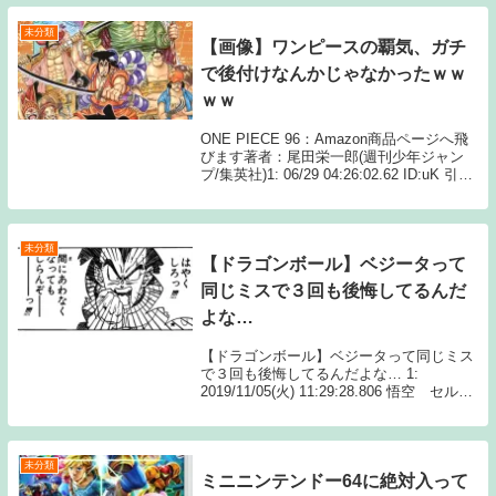
未分類
【画像】ワンピースの覇気、ガチ
で後付けなんかじゃなかったｗｗ
ｗｗ
ONE PIECE 96：Amazon商品ページへ飛
びます著者：尾田栄一郎(週刊少年ジャン
プ/集英社)1: 06/29 04:26:02.62 ID:uK 引
用：『ONE PIECE』 著者：尾田栄一郎
(週刊少年ジャンプ/集英社) 2: 0...
未分類
【ドラゴンボール】ベジータって
同じミスで３回も後悔してるんだ
よな…
【ドラゴンボール】ベジータって同じミス
で３回も後悔してるんだよな… 1:
2019/11/05(火) 11:29:28.806 悟空 セル
ブゥこの３回とも自分で敵を強くしたんだ
よな…最早わざとだよな 続きを読む
Source: ちゃん速【ド...
未分類
ミニニンテンドー64に絶対入って