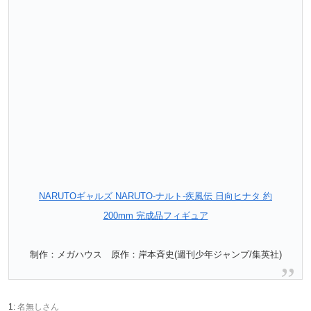
NARUTOギャルズ NARUTO‐ナルト‐疾風伝 日向ヒナタ 約
200mm 完成品フィギュア
制作：メガハウス 原作：岸本斉史(週刊少年ジャンプ/集英社)
1:
名無しさん