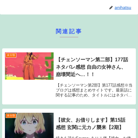
anihatsu
関連記事
未分類
【チェンソーマン第二部】177話
ネタバレ感想 自由の女神さん、
崩壊間近へ…！！
【チェンソーマン第2部】第177話感想※当
ブログは感想まとめサイトです。最新話に
関する記事のため、タイトルにはネタバレ
と注記しておりますが、マンガ本編のセリ
フ書きおこしやスクリーンショットの画像
等、内容の詳細に触れる情報は一切公開し
ておりま...
未分類
【彼女、お借りします】第15話
感想 玄関に元カノ襲来【2期】