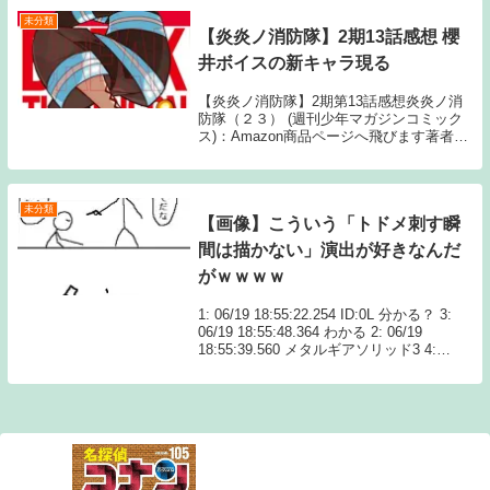
未分類
【炎炎ノ消防隊】2期13話感想 櫻
井ボイスの新キャラ現る
【炎炎ノ消防隊】2期第13話感想炎炎ノ消
防隊（２３） (週刊少年マガジンコミック
ス)：Amazon商品ページへ飛びます著者：
大久保篤 出版：講談社395: 9月26日(土)
急にサービスシーン連続ｗ 397: 9月26日
(土) サービス濡れ...
未分類
【画像】こういう「トドメ刺す瞬
間は描かない」演出が好きなんだ
がｗｗｗｗ
1: 06/19 18:55:22.254 ID:0L 分かる？ 3:
06/19 18:55:48.364 わかる 2: 06/19
18:55:39.560 メタルギアソリッド3 4:
06/19 18:56:00.616 ギアス一期最...