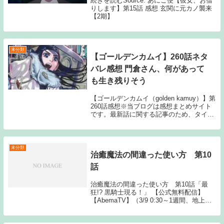
続きを読むSource: あにこ便【彼女、お借
りします】第15話 感想 玄関に元カノ襲来
【2期】
未分類
【ゴールデンカムイ】260話ネタ
バレ感想 門倉さん、何があって
も生き残りそう
【ゴールデンカムイ（golden kamuy）】第
260話感想※当ブログは感想まとめサイト
です。最新話に関する記事のため、タイト
ルにはネタバレと注記しておりますが、マ
ンガ本編の会話・スクリーンショットの画
像等、内容の詳細に抵触する情報は公開...
未分類
治癒魔法の間違った使い方 第10
話
治癒魔法の間違った使い方 第10話「最
狂!? 黒騎⼠現る！」 【公式無料配信】
【AbemaTV】（3/9 0:30～1週間、地上波
同時） 【AbemaTV】（3/9 1:00～1週間）
【公式有料配信】 【U-NEXT The post ...