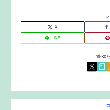
シ
X
LINE
mi-k