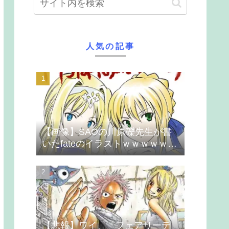
人気の記事
【画像】SAOの川原礫先生が書
いたfateのイラストｗｗｗｗｗｗ
ｗｗｗ
【悲報】ワイ、「フェアリーテ