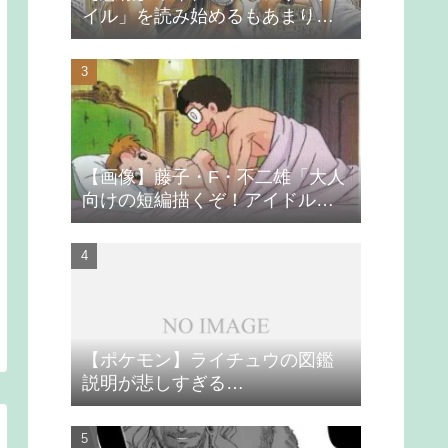
イル」を読み始めるもあまりの
つまらなさに挫折する
【画像】藤子・F・不二雄「大人
向けの短編描くぞ！アイドルが
無理やり抱かれるシーン入れ
よ」
【ポケモン】ライチュウの図鑑
説明が悲しすぎる…