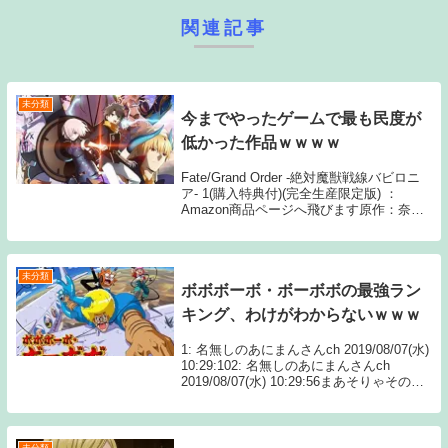
関連記事
未分類
今までやったゲームで最も民度が
低かった作品ｗｗｗｗ
Fate/Grand Order -絶対魔獣戦線バビロニ
ア- 1(購入特典付)(完全生産限定版) ：
Amazon商品ページへ飛びます原作：奈須
きのこ/TYPE-MOON 制作：
CloverWorks/アニプレックス、ノーツ、デ
ィライトワーク...
未分類
ボボボーボ・ボーボボの最強ラン
キング、わけがわからないｗｗｗ
1: 名無しのあにまんさんch 2019/08/07(水)
10:29:102: 名無しのあにまんさんch
2019/08/07(水) 10:29:56まあそりゃその位
置だよな…ってなる大人の女続きを読む
Source: あにまんchボボボー...