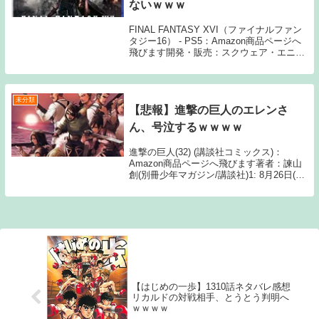
ないｗｗｗ
FINAL FANTASY XVI（ファイナルファン
タジー16） - PS5：Amazon商品ページへ
飛びます開発・販売：スクウェア・エニッ
クス1: 名無しさん 00:54:34.946 ID:h8o 運
営に対する迷惑行為や違法はなしな 6...
未分類
【悲報】進撃の巨人のエレンさ
ん、号泣するｗｗｗｗ
進撃の巨人(32) (講談社コミックス)：
Amazon商品ページへ飛びます著者：諫山
創(別冊少年マガジン/講談社)1: 8月26日(水)
ライナーばりの号泣謝罪をした模様 2: 8月
26日(水) クソやったなエレン 3: 8月26日
(水) ...
【はじめの一歩】1310話ネタバレ感想
リカルドの対戦相手、とうとう判明へ
ｗｗｗｗ