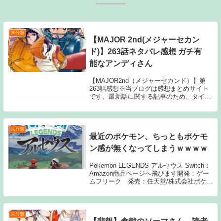
未分類
【MAJOR 2nd(メジャーセカン
ド)】263話ネタバレ感想 ガチ有
能なアンディさん
【MAJOR2nd（メジャーセカンド）】第
263話感想※当ブログは感想まとめサイト
です。最新話に関する記事のため、タイト
ルにはネタバレと注記しておりますが、マ
ンガ本編のセリフ書きおこしやスクリーン
ショットの画像等、内容の詳細に触れる情
報は一...
未分類
最近のポケモン、ちっともポケモ
ン感が無くなってしまうｗｗｗｗ
Pokemon LEGENDS アルセウス Switch：
Amazon商品ページへ飛びます開発：ゲー
ムフリーク 発売：任天堂/株式会社ポケモ
ン1: 4月4日(月) メガシンンカ:意味不。 ゼ
ット技:一発屋。 ウルトラビースト:単なる
バケモノ...
未分類