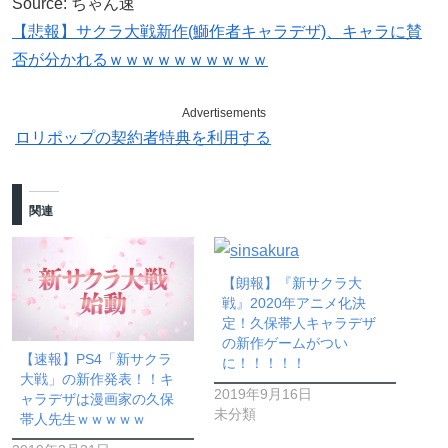
Source: ちゃん速
【悲報】サクラ大戦新作(鰤作者キャラデザ)、キャラに賛
否が分かれるｗｗｗｗｗｗｗｗｗｗ
Advertisements
ロリポップの契約者特典を利用する
関連
【朗報】『新サクラ大
戦』2020年アニメ化決
定！久保帯人キャラデザ
の新作ゲームがつい
【速報】PS4「新サクラ
に！！！！！
大戦」の新作発表！！キ
2019年9月16日
ャラデザは漫画家の久保
未分類
帯人先生ｗｗｗｗｗ