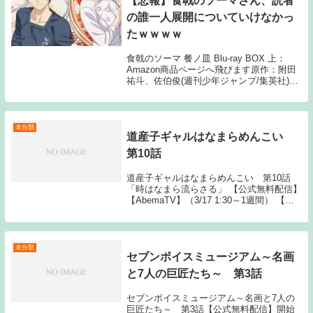
【悲報】食戟のソーマさん、読者
の誰一人展開についていけなかっ
たｗｗｗｗ
食戟のソーマ 餐ノ皿 Blu-ray BOX 上：
Amazon商品ページへ飛びます原作：附田
祐斗、佐伯俊(週刊少年ジャンプ/集英社)
アニメーション制作：J.C.STAFF1: 2月20
日(月) 末期の迷走が酷かった 2: 2月20日
(月)...
未分類
道産子ギャルはなまらめんこい
第10話
道産子ギャルはなまらめんこい 第10話
「時はなまら流らさる」 【公式無料配信】
【AbemaTV】（3/17 1:30～1週間） 【公
式有料配信】 【U-NEXT】 【Hulu】
【ABEMA】 【Amazonプライム】 The
post ...
未分類
セブンボイスミュージアム～名画
と7人の巨匠たち～ 第3話
セブンボイスミュージアム～名画と7人の
巨匠たち～ 第3話【公式無料配信】開始