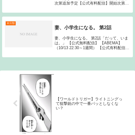
次第追加予定【公式有料配信】開始次第追
加予定セブンボイスミュージアム動画一覧
TOPへSource: New feedセブンボイスミュ
ージアム～名画と7人の巨匠たち～...
未分類
妻、小学生になる。 第2話
妻、小学生になる。 第2話「だって、いま
は。」 【公式無料配信】 【ABEMA】
（10/13 22:30～1週間） 【公式有料配信】
【U-NEXT】 【Hulu】 【ABEMA】
【Amazonプライム】 【バンダイ】
Source: N...
【ワールドトリガー】ライトニングっ
て狙撃銃の中で一番パッとしなくな
い？