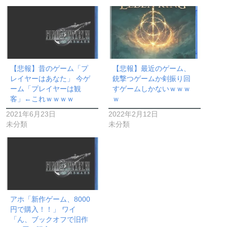
【悲報】昔のゲーム「プ
【悲報】最近のゲーム、
レイヤーはあなた」 今ゲ
銃撃つゲームか剣振り回
ーム「プレイヤーは観
すゲームしかないｗｗｗ
客」←これｗｗｗｗ
ｗ
2021年6月23日
2022年2月12日
未分類
未分類
アホ「新作ゲーム、8000
円で購入！！」 ワイ
「ん、ブックオフで旧作