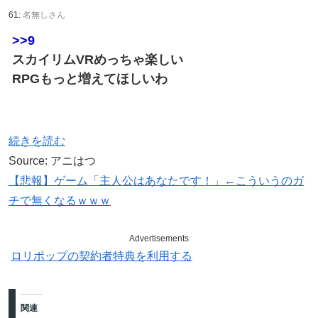
61:
名無しさん
>>9
スカイリムVRめっちゃ楽しい
RPGもっと増えてほしいわ
続きを読む
Source: アニはつ
【悲報】ゲーム「主人公はあなたです！」←こういうのガ
チで無くなるｗｗｗ
Advertisements
ロリポップの契約者特典を利用する
関連