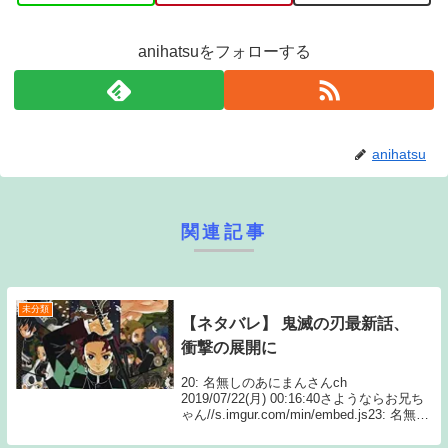
anihatsuをフォローする
anihatsu
関連記事
未分類
【ネタバレ】 鬼滅の刃最新話、
衝撃の展開に
20: 名無しのあにまんさんch
2019/07/22(月) 00:16:40さようならお兄ち
ゃん//s.imgur.com/min/embed.js23: 名無し
のあにまんさんch 2019/07/22(月) 00:17:13
風は確実に来...