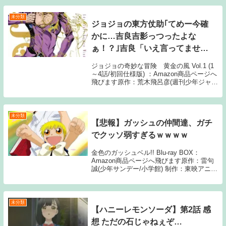
未分類
ジョジョの東方仗助｢てめー今確
かに…吉良吉影っつったよな
ぁ！？｣吉良「いえ言ってませ
ん」←これで勝ってた事実ｗｗｗ
ジョジョの奇妙な冒険 黄金の風 Vol.1 (1
～4話/初回仕様版) ：Amazon商品ページへ
飛びます原作：荒木飛呂彦(週刊少年ジャン
プ/集英社) アニメーション制作：デイヴ
ィッドプロダクション1: 名無しさん これ
で勝ってた事実 3: ...
未分類
【悲報】ガッシュの仲間達、ガチ
でクッソ弱すぎるｗｗｗｗ
金色のガッシュベル!! Blu-ray BOX：
Amazon商品ページへ飛びます原作：雷句
誠(少年サンデー/小学館) 制作：東映アニメ
ーション1: 名無しさん 00:01:51.09 ID:XH
ティオ…普通の攻撃術はサイスだけ キャン
チョ...
未分類
【ハニーレモンソーダ】第2話 感
想 ただの石じゃねぇぞ…