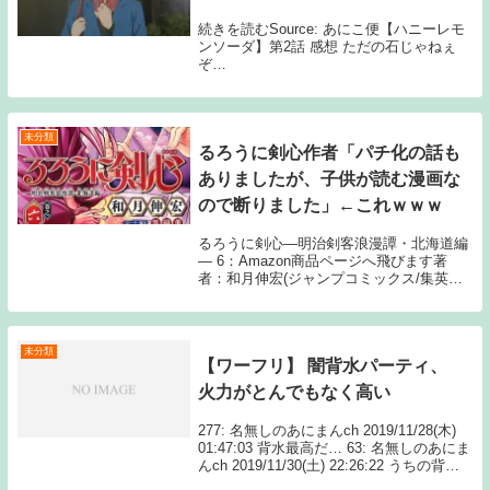
続きを読むSource: あにこ便【ハニーレモ
ンソーダ】第2話 感想 ただの石じゃねぇ
ぞ…
未分類
るろうに剣心作者「パチ化の話も
ありましたが、子供が読む漫画な
ので断りました」←これｗｗｗ
るろうに剣心―明治剣客浪漫譚・北海道編
― 6：Amazon商品ページへ飛びます著
者：和月伸宏(ジャンプコミックス/集英
社)1: 12月30日(木) 人間の鑑 2: 12月30日
(木) 子供が好きなんやね 73: 12月30日(木)
>>2 ...
未分類
【ワーフリ】 闇背水パーティ、
火力がとんでもなく高い
277: 名無しのあにまんch 2019/11/28(木)
01:47:03 背水最高だ… 63: 名無しのあにま
んch 2019/11/30(土) 22:26:22 うちの背水
パオロチでもMVPしか取ったことないけど