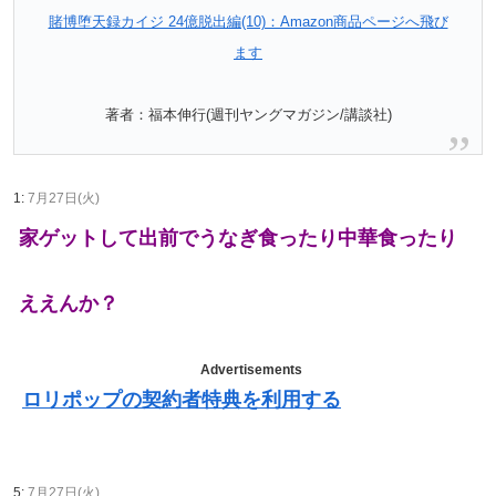
賭博堕天録カイジ 24億脱出編(10)：Amazon商品ページへ飛び
ます
著者：福本伸行(週刊ヤングマガジン/講談社)
1:
7月27日(火)
家ゲットして出前でうなぎ食ったり中華食ったり
ええんか？
Advertisements
ロリポップの契約者特典を利用する
5:
7月27日(火)