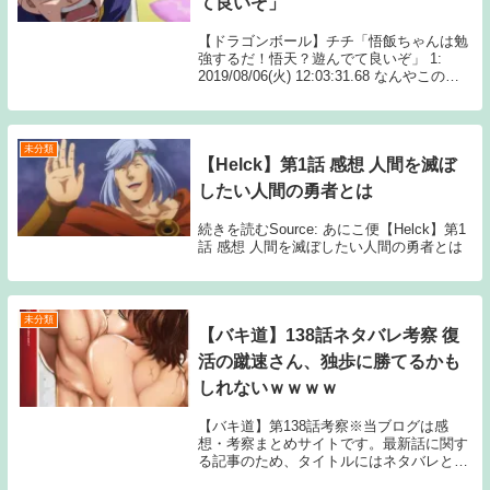
て良いぞ」
【ドラゴンボール】チチ「悟飯ちゃんは勉
強するだ！悟天？遊んでて良いぞ」 1:
2019/08/06(火) 12:03:31.68 なんやこの
女…… 続きを読むSource: ちゃん速【ドラ
ゴンボール】チチ「悟飯ちゃんは勉強する
だ！悟天？遊ん...
未分類
【Helck】第1話 感想 人間を滅ぼ
したい人間の勇者とは
続きを読むSource: あにこ便【Helck】第1
話 感想 人間を滅ぼしたい人間の勇者とは
未分類
【バキ道】138話ネタバレ考察 復
活の蹴速さん、独歩に勝てるかも
しれないｗｗｗｗ
【バキ道】第138話考察※当ブログは感
想・考察まとめサイトです。最新話に関す
る記事のため、タイトルにはネタバレと注
記しておりますが、マンガ本編のセリフ書