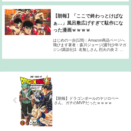
きおこしやスクリーンショットの画像、雑
誌発売前のネタバレ（早バレ）に該当する
内容は一切公...
未分類
【朗報】「ここで終わっとけばな
ぁ…」風呂敷広げすぎて駄作にな
った漫画ｗｗｗｗ
はじめの一歩(128)：Amazon商品ページへ
飛びます著者：森川ジョージ(週刊少年マガ
ジン/講談社)1: 名無しさん 烈火の炎 2: 名
無しさん ハンターハンター 3: 名無しさん
ブリーチ 4: 名無しさん ONE PIECE
221:...
【朗報】ドラゴンボールのヤジロベー
さん、ガチのMVPだったｗｗｗｗ