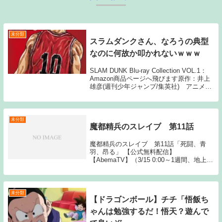
未分類
スラムダンクさん、なろうの典型
なのに何故か叩かれないｗｗｗ
SLAM DUNK Blu-ray Collection VOL.1：
Amazon商品ページへ飛びます原作：井上
雄彦(週刊少年ジャンプ/集英社) アニメー
ション制作：東映動画1: 名無しさん なん
で？ 2: 名無しさん 超面白いから 3: ...
未分類
魔都精兵のスレイブ 第11話
魔都精兵のスレイブ 第11話「死闘、青
羽、昂る」 【公式無料配信】
【AbemaTV】（3/15 0:00～1週間、地上波
同時） 【AbemaTV】（3/15 0:30～1週
間） 【公式有料配信】 【U-NEXT】 【H
The post ...
未分類
【ドラゴンボール】チチ「悟飯ち
ゃんは勉強するだ！悟天？遊んで