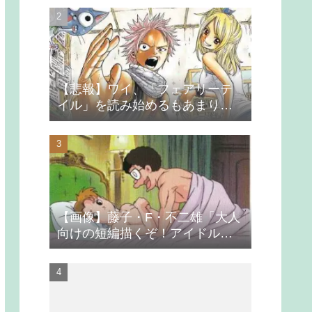
【悲報】ワイ、「フェアリーテ
イル」を読み始めるもあまりの
つまらなさに挫折する
【画像】藤子・F・不二雄「大人
向けの短編描くぞ！アイドルが
無理やり抱かれるシーン入れ
よ」