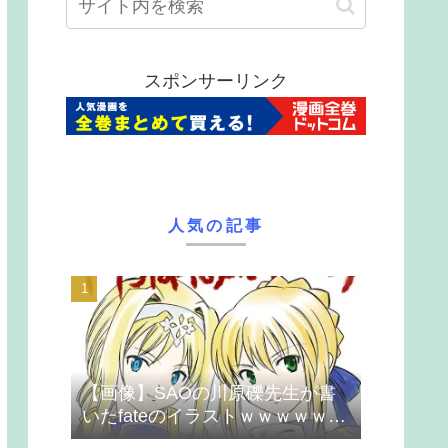
スポンサーリンク
人気の記事
【画像】SAOの川原礫先生が書
いたfateのイラストｗｗｗｗｗｗ
ｗｗｗ