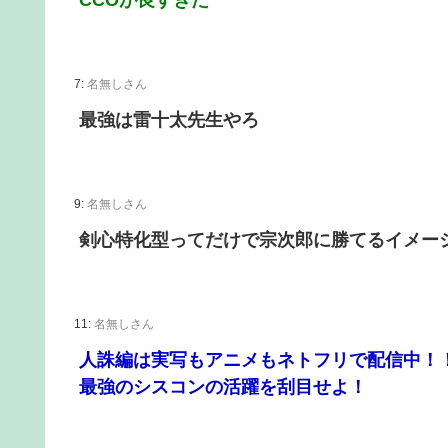
CCOが良すぎた
7:
名無しさん
最強は雷十太先生やろ
9:
名無しさん
剣心特化型ってだけで宗次郎に勝てるイメー
11:
名無しさん
人誅編は実写もアニメもネトフリで配信中！
最強のシスコンの活躍を刮目せよ！