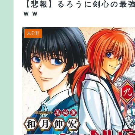
【悲報】るろうに剣心の最
ｗｗ
未分類