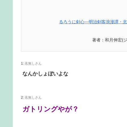
るろうに剣心―明治剣客浪漫譚・北海
著者：和月伸宏(ジ
1:
名無しさん
なんかしょぼいよな
2:
名無しさん
ガトリングやが？