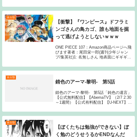
申請落ちたよってメールきてた( ˙꒳​˙ᐢ ) 動画
が再利用された Source: あ...
未分類
【衝撃】『ワンピース』ドフラミ
ンゴさんの鳥カゴ、誰も地面を掘
って逃げようとしないｗｗｗ
ONE PIECE 107：Amazon商品ページへ飛
びます著者：尾田栄一郎(週刊少年ジャン
プ/集英社)1: 名無しさん 地表面にギギギっ
て擦ってるシーンあったし地中まで切れて
ることはない 2: 名無しさん 鳥かごって自
分も中に居たら最終的...
未分類
錆色のアーマ-黎明- 第5話
錆色のアーマ-黎明- 第5話「鈍色の遺言」
【公式無料配信】【AbemaTV】（2/7 2:30
～1週間）【公式有料配信】【U-NEXT】
【Hulu】【Amazonプライム】 【dアニメ
ストア】【Gyao】 【ビデオマーケット】
【バンダイ】...
未分類
【ぼくたちは勉強ができない】ぼ
く勉のどうせうるかENDなんだ