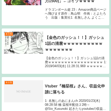
力1500)」←コイツｗｗｗｗ
ドラゴンボール超 23：Amazon商品ページ
へ飛びます原作：鳥山明 作画：とよたろ
う 出版：集英社1: 名無しさん よくこの
程度の戦闘力でこんなこと言えたな 2: 名
無しさん フリーザ軍の中でもかなり弱い方
やろこいつ 3: 名無しさん い...
未分類
【金色のガッシュ！！】ガッシュ
1話の清麿ｗｗｗｗｗｗｗｗｗｗ
ｗｗｗｗｗｗｗ
【金色のガッシュ！！】ガッシュ1話の清
麿ｗｗｗｗｗｗｗｗｗｗｗｗｗｗｗｗｗ 1:
2019/04/03(水) 11:28:31.969 ｗｗｗｗｗｗ
ｗｗｗｗｗｗｗｗｗｗｗｗｗｗｗｗｗ 続き
を読むSource: ちゃん速【金色のガッシ
ュ！！】...
未分類
Vtuber『楠栞桜』さん、収益化申
請に落ちる
1: 名無しのあにまんch 2020/01/23(木)
08:28:58 楠 栞桜🌸配信２2時～
@Sio_Kusunoki 起きたらyoutubeの収益化