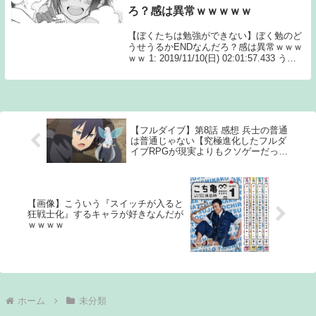
ろ？感は異常ｗｗｗｗｗ
【ぼくたちは勉強ができない】ぼく勉のど
うせうるかENDなんだろ？感は異常ｗｗｗ
ｗｗ 1: 2019/11/10(日) 02:01:57.433 うる
かやなあ続きを読むSource: ちゃん速【ぼ
くたちは勉強ができない】ぼく勉のどうせ
うるかE...
【フルダイブ】第8話 感想 兵士の普通
は普通じゃない【究極進化したフルダ
イブRPGが現実よりもクソゲーだった
ら】
【画像】こういう『スイッチが入ると
狂戦士化』するキャラが好きなんだが
ｗｗｗｗ
ホーム
未分類