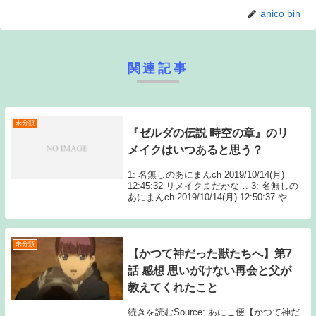
anico bin
関連記事
未分類
『ゼルダの伝説 時空の章』のリ
メイクはいつあると思う？
1: 名無しのあにまんch 2019/10/14(月)
12:45:32 リメイクまだかな… 3: 名無しの
あにまんch 2019/10/14(月) 12:50:37 やた
ら広いから手間掛かりそう 4: 名無しのあ
にまん Source: あ...
未分類
【かつて神だった獣たちへ】第7
話 感想 思いがけない再会と父が
教えてくれたこと
続きを読むSource: あにこ便【かつて神だ