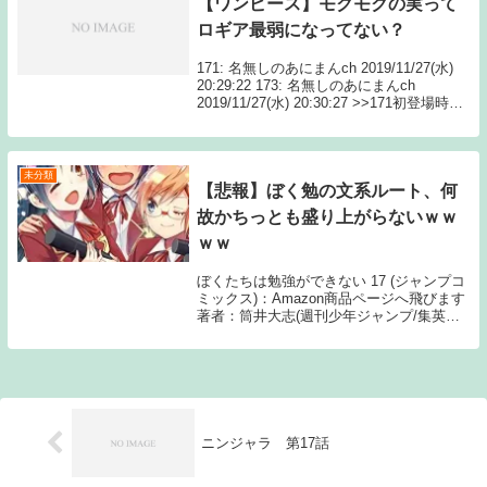
【ワンピース】モクモクの実って
ロギア最弱になってない？
171: 名無しのあにまんch 2019/11/27(水)
20:29:22 173: 名無しのあにまんch
2019/11/27(水) 20:30:27 >>171初登場時は
最強のロギアだったよ 177: Source: あにま
んch【ワ...
未分類
【悲報】ぼく勉の文系ルート、何
故かちっとも盛り上がらないｗｗ
ｗｗ
ぼくたちは勉強ができない 17 (ジャンプコ
ミックス)：Amazon商品ページへ飛びます
著者：筒井大志(週刊少年ジャンプ/集英
社)1: 6月10日(水) うどんといい適当すぎや
ろ 160: 6月10日(水) >>1 結末がわかってる
から茶番...
ニンジャラ 第17話