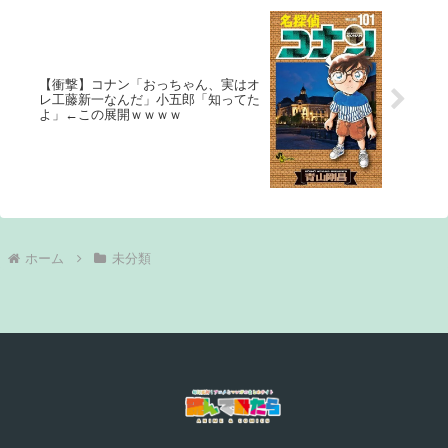
【衝撃】コナン「おっちゃん、実はオ
レ工藤新一なんだ」小五郎「知ってた
よ」←この展開ｗｗｗｗ
ホーム
未分類