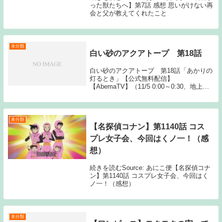
った獣たちへ】第7話 感想 思いがけない再
会と父が教えてくれたこと
未分類
白い砂のアクアトープ 第18話
白い砂のアクアトープ 第18話「あかりの
灯るとき」【公式無料配信】
【AbemaTV】（11/5 0:00～0:30、地上波
同時）【AbemaTV】（11/5 0:30～1週間）
【Gyao】（11/10 3:30～）【公式有料配
信】【U-NE...
未分類
【名探偵コナン】第1140話 コス
プレ女子会、今回はくノ一！（感
想）
続きを読むSource: あにこ便【名探偵コナ
ン】第1140話 コスプレ女子会、今回はく
ノ一！（感想）
未分類