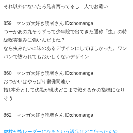
それ以外にないだろ兄者言ってるし二人でお遣い
859
：
マンガ大好き読者さん
ID:chomanga
つーかあの九そうずって少年院で出てきた通称「虫」の特
級呪霊並みに強いんだよね？
なら虫みたいに味のあるデザインにしてほしかった。ワン
パンで祓われてもおかしくないデザイン
860
：
マンガ大好き読者さん
ID:chomanga
おつかいはやっぱり宿儺関連か
指1本分として伏黒が現状どこまで戦えるかの指標になり
そう
862
：
マンガ大好き読者さん
ID:chomanga
虎杖が指レーダーになるという設定はどこ行ったんや