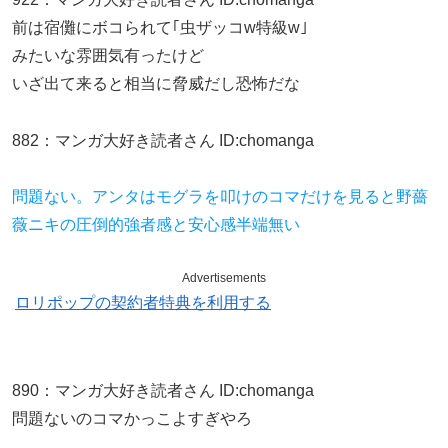
前は宿儺にボコられて｢虫ザッコw特級w｣
みたいな雰囲気有ったけど
いざ出て来ると相当に脅威だし恐怖だな
882
：
マンガ大好き読者さん
ID:chomanga
問題ない。アンタはモグラを叩けのコマだけを見ると野薔
薇ニキの圧倒的強者感と安心感半端無い
Advertisements
ロリポップの契約者特典を利用する
890
：
マンガ大好き読者さん
ID:chomanga
問題ないのコマかっこよすぎやろ