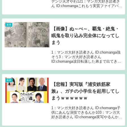
デンジ天才やわ121：マンガ大好き読者さ
ん ID:chomangaこれもう実質ファイアパン
チじゃん！！！136：マンガ大好き読者さ
ん ID:chomangaガソリン被るぜ←ふむ火起
こすぜ←...
漫画
【画像】ぬ～べ～、覇鬼・絶鬼・
眠鬼を取り込み完全体になってし
まう
1：マンガ大好き読者さん ID:chomanga強
そう3：マンガ大好き読者さん
ID:chomanga涙目転落した弟まで出てきて
るんか44：マンガ大好き読者さん
ID:chomanga絶鬼は仲間にしたらあかんや
つや69：マンガ大好き読者さん...
漫画
【悲報】実写版『浦安鉄筋家
族』、ガチの小学生を起用してし
まうｗｗｗｗｗｗ
1：マンガ大好き読者さん ID:chomanga子
供にあんな演技できるんか103：マンガ大
好き読者さん ID:chomanga実写やるんか
8：マンガ大好き読者さん ID:chomanga最
近のキッズは浦鉄知らんやろな…ｗ2：マ