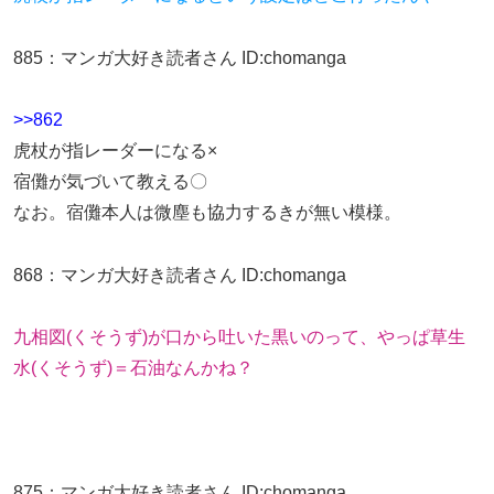
885
：
マンガ大好き読者さん
ID:chomanga
>>862
虎杖が指レーダーになる×
宿儺が気づいて教える〇
なお。宿儺本人は微塵も協力するきが無い模様。
868
：
マンガ大好き読者さん
ID:chomanga
九相図(くそうず)が口から吐いた黒いのって、やっぱ草生
水(くそうず)＝石油なんかね？
875
：
マンガ大好き読者さん
ID:chomanga