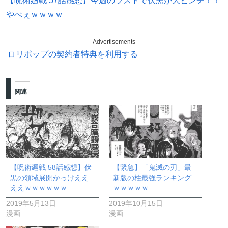
【呪術廻戦 57話感想】今週のラストで伏黒が大ピンチ！！
やべぇｗｗｗｗ
Advertisements
ロリポップの契約者特典を利用する
関連
【呪術廻戦 58話感想】伏
【緊急】「鬼滅の刃」最
黒の領域展開かっけええ
新版の柱最強ランキング
ええｗｗｗｗｗｗ
ｗｗｗｗｗ
2019年5月13日
2019年10月15日
漫画
漫画