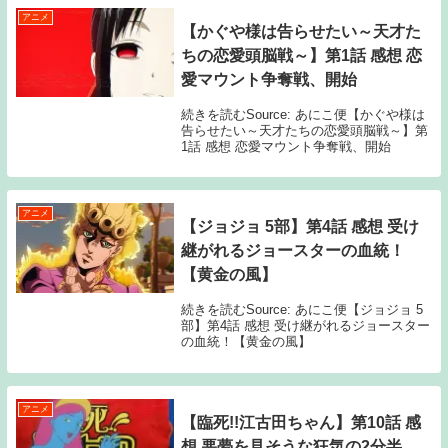
アニメ
【かぐや様は告らせたい～天才た
ちの恋愛頭脳戦～】第1話 感想 恋
愛マウント争奪戦、開始
続きを読むSource: あにこ便【かぐや様は
告らせたい～天才たちの恋愛頭脳戦～】第
1話 感想 恋愛マウント争奪戦、開始
アニメ
【ジョジョ 5部】第4話 感想 受け
継がれるジョースターの血統！
【黄金の風】
続きを読むSource: あにこ便【ジョジョ 5
部】第4話 感想 受け継がれるジョースター
の血統！【黄金の風】
アニメ
【臨死!!江古田ちゃん】第10話 感
想 悪夢を見そうな狂気の2分半