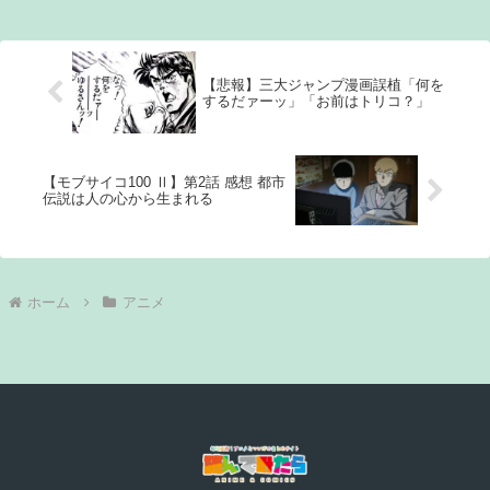
【悲報】三大ジャンプ漫画誤植「何を
するだァーッ」「お前はトリコ？」
【モブサイコ100 Ⅱ】第2話 感想 都市
伝説は人の心から生まれる
ホーム
アニメ