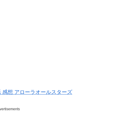
話 感想 アローラオールスターズ
vertisements