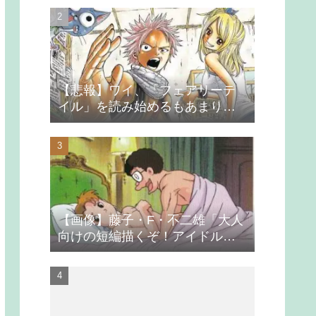
【悲報】ワイ、「フェアリーテ
イル」を読み始めるもあまりの
つまらなさに挫折する
【画像】藤子・F・不二雄「大人
向けの短編描くぞ！アイドルが
無理やり抱かれるシーン入れ
よ」