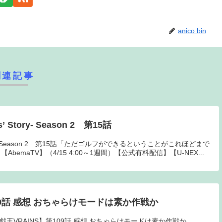
anico bin
関連記事
ls’ Story- Season 2 第15話
s’ Story- Season 2 第15話「ただゴルフができるということがこれほどまで
emaTV】（4/15 4:00～1週間）【公式有料配信】【U-NEX...
09話 感想 おちゃらけモードは素か作戦か
遊戯王VRAINS】第109話 感想 おちゃらけモードは素か作戦か