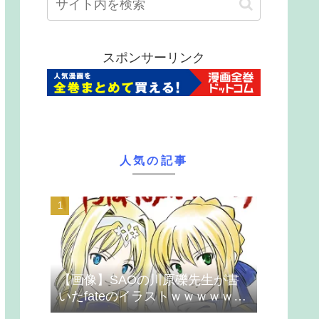
スポンサーリンク
人気の記事
【画像】SAOの川原礫先生が書
いたfateのイラストｗｗｗｗｗｗ
ｗｗｗ