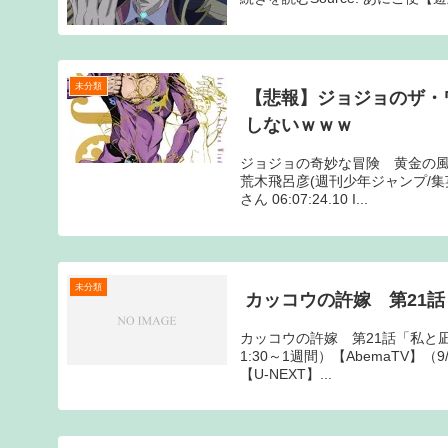
未分類
【悲報】ジョジョのザ・
しないｗｗｗ
ジョジョの奇妙な冒険 黄金の風 Vo
荒木飛呂彦(週刊少年ジャンプ/集
さん 06:07:24.10 I...
未分類
カッコウの許嫁 第21話
カッコウの許嫁 第21話「私と凪
1:30～1週間）【AbemaTV】（9
【U-NEXT】...