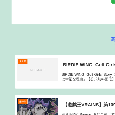
未分類
BIRDIE WING -Golf Gir
BIRDIE WING -Golf Girl
に幸福な理由」【公式無料配信】【Ab
未分類
【遊戯王VRAINS】第1
続きを読むSource: あにこ便【