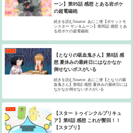
ーン】第95話 感想 とある岩ポケ
の超電磁砲
続きを読むSource: あにこ便【ポケットモ
ンスター サン＆ムーン】第95話 感想 とあ
る岩ポケの超電磁砲
アニメ
【となりの吸血鬼さん】第8話 感
想 夏休みの最終日にはなかなか
倒せないボスがいる
続きを読むSource: あにこ便【となりの吸
血鬼さん】第8話 感想 夏休みの最終日には
なかなか倒せないボスがいる
アニメ
【スター トゥインクルプリキュ
ア】第8話 感想 これが髪回！！
【スタプリ】