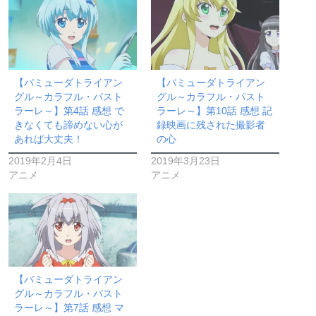
【バミューダトライアン
【バミューダトライアン
グル～カラフル・パスト
グル～カラフル・パスト
ラーレ～】第4話 感想 で
ラーレ～】第10話 感想 記
きなくても諦めない心が
録映画に残された撮影者
あれば大丈夫！
の心
2019年2月4日
2019年3月23日
アニメ
アニメ
【バミューダトライアン
グル～カラフル・パスト
ラーレ～】第7話 感想 マ