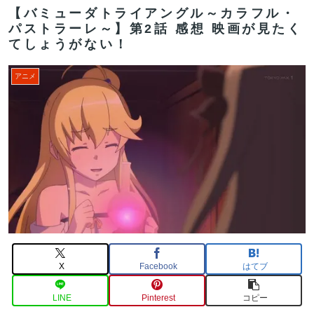
【バミューダトライアングル～カラフル・
パストラーレ～】第2話 感想 映画が見たく
てしょうがない！
アニメ
X
Facebook
はてブ
LINE
Pinterest
コピー