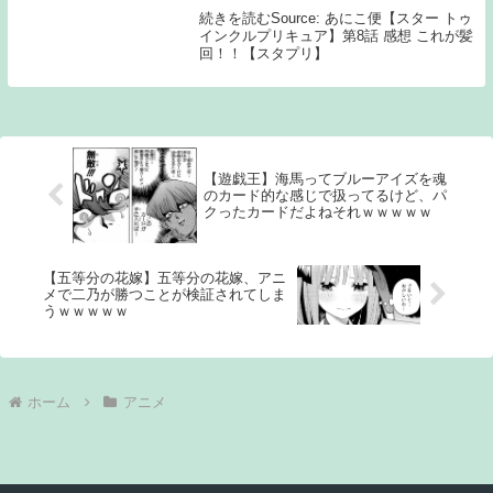
続きを読むSource: あにこ便【スター トゥ
インクルプリキュア】第8話 感想 これが髪
回！！【スタプリ】
【遊戯王】海馬ってブルーアイズを魂
のカード的な感じで扱ってるけど、パ
クったカードだよねそれｗｗｗｗｗ
【五等分の花嫁】五等分の花嫁、アニ
メで二乃が勝つことが検証されてしま
うｗｗｗｗｗ
ホーム
アニメ