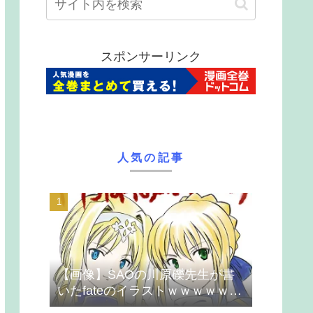
スポンサーリンク
人気の記事
【画像】SAOの川原礫先生が書
いたfateのイラストｗｗｗｗｗｗ
ｗｗｗ