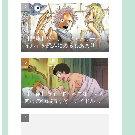
【悲報】ワイ、「フェアリーテ
イル」を読み始めるもあまりの
つまらなさに挫折する
【画像】藤子・F・不二雄「大人
向けの短編描くぞ！アイドルが
無理やり抱かれるシーン入れ
よ」