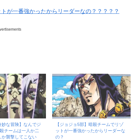
ットが一番強かったからリーダーなの？？？？？
vertisements
奇妙な冒険】なんでジ
【ジョジョ5部】暗殺チームでリゾ
暗殺チームは一人か二
ットが一番強かったからリーダーな
しか襲撃してこない
の？