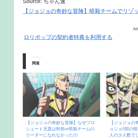
Source: ちゃん速
【ジョジョの奇妙な冒険】暗殺チームでリゾ
Ad
ロリポップの契約者特典を利用する
関連
【ジョジョの奇妙な冒険】なぜプロ
【ジョジョの
シュート兄貴は幹部or暗殺チームの
ョジョ5部の
リーダーになれなかったの
人の少人数で