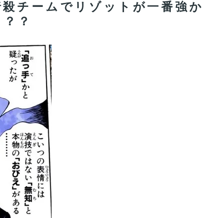
暗殺チームでリゾットが一番強か
？？？