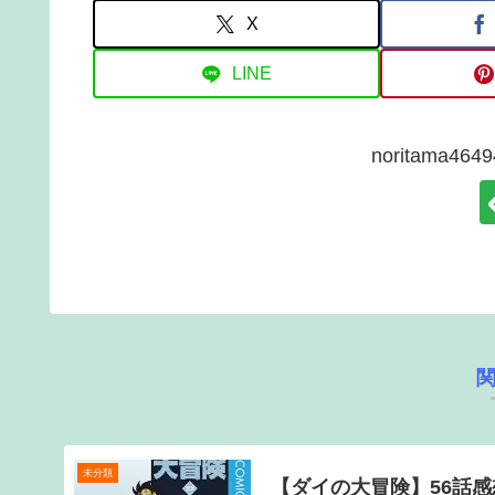
X
LINE
noritama4
未分類
【ダイの大冒険】56話感