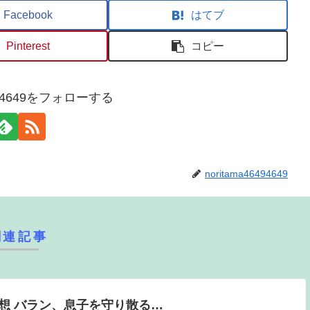
Facebook
はてブ
Pinterest
コピー
6494649をフォローする
noritama46494649
関連記事
想 バラン、息子を守り散る…