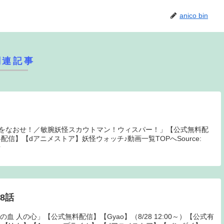
anico bin
関連記事
症をなおせ！／敏腕妖怪スカウトマン！ウィスパー！」【公式無料配
信】【dアニメストア】妖怪ウォッチ♪動画一覧TOPへSource:
話
8話
血 人の心」【公式無料配信】【Gyao】（8/28 12:00～）【公式有