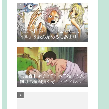
【悲報】ワイ、「フェアリーテ
イル」を読み始めるもあまりの
つまらなさに挫折する
【画像】藤子・F・不二雄「大人
向けの短編描くぞ！アイドルが
無理やり抱かれるシーン入れ
よ」