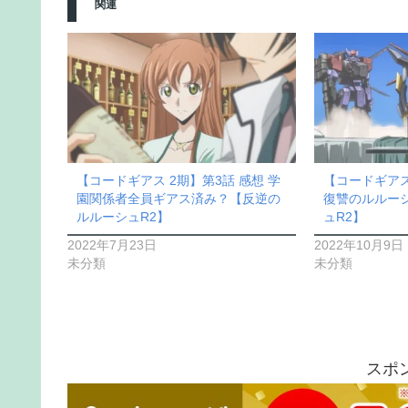
関連
【コードギアス 2期】第3話 感想 学
【コードギアス
園関係者全員ギアス済み？【反逆の
復讐のルルー
ルルーシュR2】
ュR2】
2022年7月23日
2022年10月9日
未分類
未分類
スポ