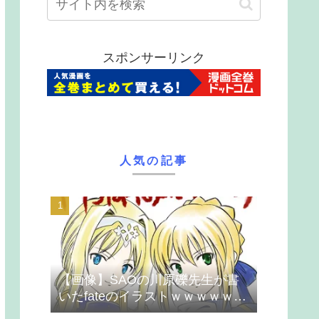
スポンサーリンク
人気の記事
【画像】SAOの川原礫先生が書
いたfateのイラストｗｗｗｗｗｗ
ｗｗｗ