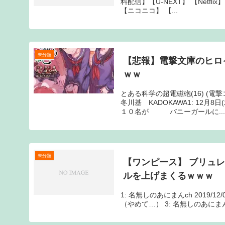
料配信】【U-NEXT】 【Netfl
【ニコニコ】 【...
未分類
【悲報】電撃文庫のヒロ
ｗｗ
とある科学の超電磁砲(16) (
冬川基 KADOKAWA1: 12
１０名が バニーガールに...
未分類
【ワンピース】 ブリュ
ルを上げまくるｗｗｗ
1: 名無しのあにまんch 2019/12/01
（やめて…） 3: 名無しのあにまんch 20