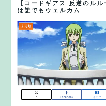
【コードギアス 反逆のルルー
は誰でもウェルカム
未分類
X
Facebook
はてブ