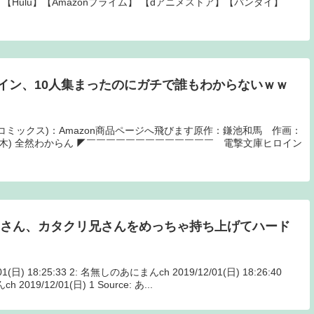
ix】 【Hulu】【Amazonプライム】 【dアニメストア】【バンダイ】
イン、10人集まったのにガチで誰もわからないｗｗ
電撃コミックス)：Amazon商品ページへ飛びます原作：鎌池和馬 作画：
月8日(木) 全然わからん ◤￣￣￣￣￣￣￣￣￣￣￣￣￣ 電撃文庫ヒロイン
レさん、カタクリ兄さんをめっちゃ持ち上げてハード
(日) 18:25:33 2: 名無しのあにまんch 2019/12/01(日) 18:26:40
19/12/01(日) 1 Source: あ...