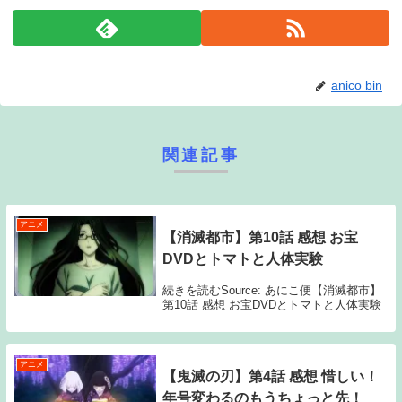
anico bin
関連記事
アニメ
【消滅都市】第10話 感想 お宝
DVDとトマトと人体実験
続きを読むSource: あにこ便【消滅都市】
第10話 感想 お宝DVDとトマトと人体実験
アニメ
【鬼滅の刃】第4話 感想 惜しい！
年号変わるのもうちょっと先！