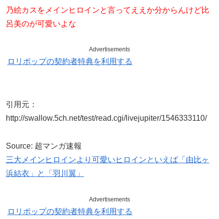
乃絵カスをメインヒロインと言ってええか分からんけど比
呂美のが可愛いよな
Advertisements
ロリポップの契約者特典を利用する
引用元：
http://swallow.5ch.net/test/read.cgi/livejupiter/1546333110/
Source: 超マンガ速報
三大メインヒロインより可愛いヒロインといえば「由比ヶ
浜結衣」と「羽川翼」
Advertisements
ロリポップの契約者特典を利用する