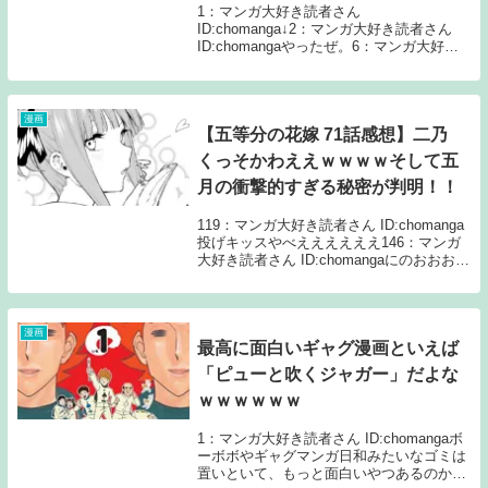
1：マンガ大好き読者さん
ID:chomanga↓2：マンガ大好き読者さん
ID:chomangaやったぜ。6：マンガ大好き
読者さん ID:chomanga 残当7：マンガ大好
き読者さん ID:chomanga 草5：マンガ大好
き読者さん ...
漫画
【五等分の花嫁 71話感想】二乃
くっそかわええｗｗｗｗそして五
月の衝撃的すぎる秘密が判明！！
119：マンガ大好き読者さん ID:chomanga
投げキッスやべええええええ146：マンガ
大好き読者さん ID:chomangaにのおおおお
おおお130：マンガ大好き読者さん
ID:chomangaはい来ました二乃のターン来
ましたよ120...
漫画
最高に面白いギャグ漫画といえば
「ピューと吹くジャガー」だよな
ｗｗｗｗｗｗ
1：マンガ大好き読者さん ID:chomangaボ
ーボボやギャグマンガ日和みたいなゴミは
置いといて、もっと面白いやつあるのか？