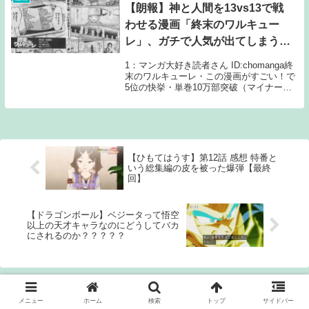
【朗報】神と人間を13vs13で戦
わせる漫画「終末のワルキュー
レ」、ガチで人気が出てしまうｗ
ｗｗ
1：マンガ大好き読者さん ID:chomanga終
末のワルキューレ・この漫画がすごい！で
5位の快挙・単巻10万部突破（マイナー誌
なのに馬鹿みたいに売れてる）バカにしま
くってたなんj民はごめんなさいしようね？
2：マンガ大好き読者さん ID:c...
【ひもてはうす】第12話 感想 特番と
いう総集編の皮を被った爆弾【最終
回】
【ドラゴンボール】ベジータって悟空
以上の天才キャラなのにどうしてバカ
にされるのか？？？？？
ホーム
漫画
メニュー
ホーム
検索
トップ
サイドバー