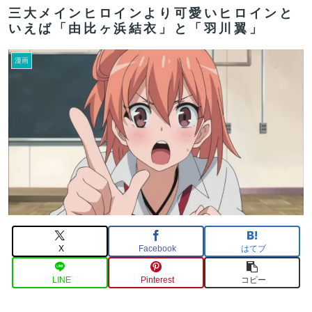
三大メインヒロインより可愛いヒロインと
いえば「由比ヶ浜結衣」と「羽川翼」
漫画
X
Facebook
はてブ
LINE
Pinterest
コピー