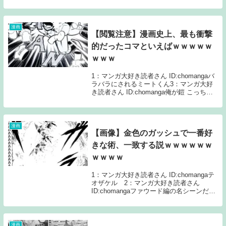
2：マンガ大好き読者さん ID:chomangaア
フロ3：マンガ大好き読者さん
ID:chomanga王様はロバ ...
漫画
【閲覧注意】漫画史上、最も衝撃
的だったコマといえばｗｗｗｗｗ
ｗｗｗ
1：マンガ大好き読者さん ID:chomangaバ
ラバラにされるミートくん3：マンガ大好
き読者さん ID:chomanga俺が鎧 こっちは
超大型巨人ってやつ 32：マンガ大好き読
者さん ID:chomanga>>3普通にコレ41：マ
ンガ大好...
漫画
【画像】金色のガッシュで一番好
きな術、一致する説ｗｗｗｗｗｗ
ｗｗｗｗ
1：マンガ大好き読者さん ID:chomangaテ
オザケル 2：マンガ大好き読者さん
ID:chomangaファウード編の名シーンだい
たいテオザケルやからな3：マンガ大好き
読者さん ID:chomangaなんちゃらかんちゃ
らディスグルクみた...
漫画