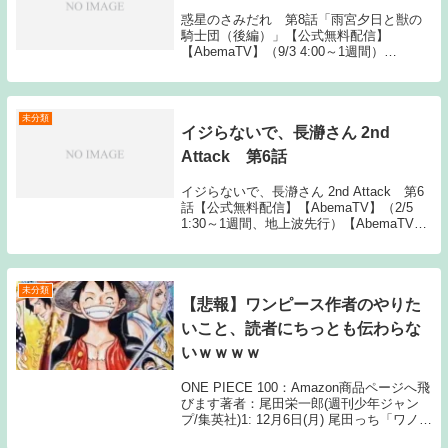
惑星のさみだれ 第8話「雨宮夕日と獣の
騎士団（後編）」【公式無料配信】
【AbemaTV】（9/3 4:00～1週間）
【Gyao】（9/3 2:25～1週間）【公式有料
配信】【U-NEXT】 【Hulu】 【ABEMA】
【Amazonプライム...
未分類
イジらないで、長瀞さん 2nd
Attack 第6話
イジらないで、長瀞さん 2nd Attack 第6
話【公式無料配信】【AbemaTV】（2/5
1:30～1週間、地上波先行）【AbemaTV】
（2/5 2:00～1週間）【Gyao】（2/12 12:00
～1週間）【公式有料配信】【U-N...
未分類
【悲報】ワンピース作者のやりた
いこと、読者にちっとも伝わらな
いｗｗｗｗ
ONE PIECE 100：Amazon商品ページへ飛
びます著者：尾田栄一郎(週刊少年ジャン
プ/集英社)1: 12月6日(月) 尾田っち「ワノ国
編面白いでしょー！ワンピースの時代劇は