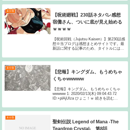
ド派手なんです！」読者の声が届かない😱
2: 12月6日(...
未分類
【呪術廻戦】230話ネタバレ感想
宿儺さん、ついに底が見え始める
ｗｗｗｗ
【呪術回戦（Jujutsu Kaisen）】第230話感
想※当ブログは感想まとめサイトです。最
新話に関する記事のため、タイトルにはネ
タバレと注記しておりますが、マンガ本編
のセリフ書きおこしやスクリーンショット
の画像等、内容の詳細に触れる情報...
未分類
【悲報】キングダム、もうめちゃ
くちゃwwwww
【悲報】キングダム、もうめちゃくちゃ
wwwww 1: 2020/02/13(木) 09:04:43.72
ID:+plAjUIza ひょこ！ｗ 続きを読む
Source: ちゃん速【悲報】キングダム、も
うめちゃくちゃwwwww
未分類
聖剣伝説 Legend of Mana -The
Teardrop Crystal- 第8話