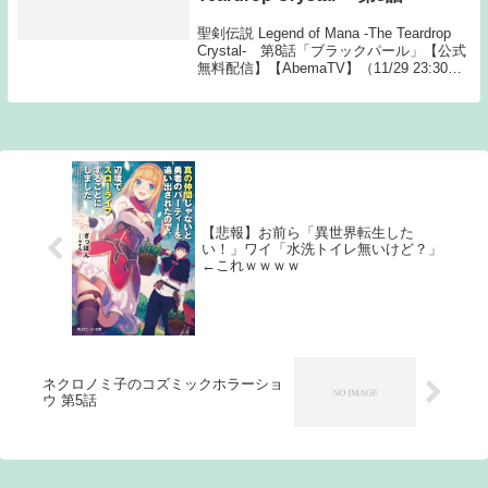
聖剣伝説 Legend of Mana -The Teardrop
Crystal- 第8話「ブラックパール」【公式
無料配信】【AbemaTV】（11/29 23:30～1
週間）【AbemaTV】（11/30 0:00～1週
間）【公式有料配...
【悲報】お前ら「異世界転生した
い！」ワイ「水洗トイレ無いけど？」
←これｗｗｗｗ
ネクロノミ子のコズミックホラーショ
ウ 第5話