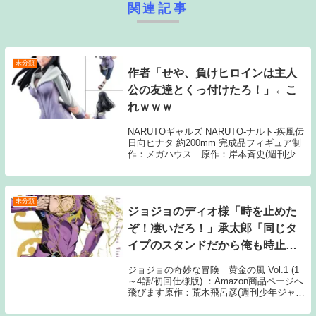
関連記事
未分類
作者「せや、負けヒロインは主人
公の友達とくっ付けたろ！」←こ
れｗｗｗ
NARUTOギャルズ NARUTO‐ナルト‐疾風伝
日向ヒナタ 約200mm 完成品フィギュア制
作：メガハウス 原作：岸本斉史(週刊少年
ジャンプ/集英社)1: 名無しさん 作者「あと
は余り物同士でくっつけとけばええか」
165: 名無しさん...
未分類
ジョジョのディオ様「時を止めた
ぞ！凄いだろ！」承太郎「同じタ
イプのスタンドだから俺も時止め
るわ」←これｗｗｗ
ジョジョの奇妙な冒険 黄金の風 Vol.1 (1
～4話/初回仕様版) ：Amazon商品ページへ
飛びます原作：荒木飛呂彦(週刊少年ジャン
プ/集英社) アニメーション制作：デイヴ
ィッドプロダクション1: 名無しさん いい