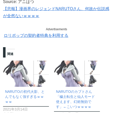
Source: アニはつ
【悲報】漫画界のレジェンドNARUTOさん、何故か伝説感
が全然ないｗｗｗｗ
Advertisements
ロリポップの契約者特典を利用する
関連
NARUTOの初代火影、と
NARUTOのカブトさん
んでもなく強すぎるｗｗ
「穢土転生と仙人モード
ｗｗ
使えます、幻術無効で
す」←こいつｗｗｗｗ
2021年3月14日