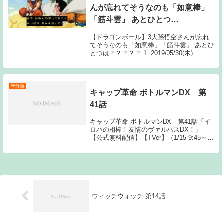
んが忘れてそうなのも「如意棒」
「筋斗雲」 あとひとつ
は？？？？？
【ドラゴンボール】3大孫悟空さんが忘れ
てそうなのも「如意棒」「筋斗雲」 あとひ
とつは？？？？？ 1: 2019/05/30(木)
16:46:03.61 なに 続きを読むSource: ちゃ
ん速【ドラゴンボール】3大孫悟空さんが
忘れてそうな...
未分類
キャップ革命 ボトルマンDX 第
41話
キャップ革命 ボトルマンDX 第41話「イ
ロハの相棒！友情のヴァルハスDX！」
【公式無料配信】【TVer】（1/15 9:45～1
週間）【公式有料配信】【hulu】 【U-
NEXT】 【Amazonプライム】 【dアニメ
ストア】【Gyao】...
ウィッチウォッチ 第14話