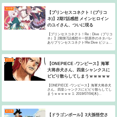
のか？ 2: 名無しさ...
未分類
【プリンセスコネクト！(プリコ
ネ)】2期7話感想 メインヒロイン
のユイさん、ついに現る
【プリンセスコネクト！Re：Dive（プリコ
ネ）】2期第7話感想※一部原作のネタバレ
ありプリンセスコネクト!Re:Dive ビジュア
ルファンブック：Amazon商品ページへ飛
びます出版：KADOKAWA 原作：
Cygames616: 2月2...
未分類
【ONEPIECE -ワンピース】海軍
大将赤犬さん、四皇シャンクスに
ビビり散らしてしまうｗｗｗｗｗ
【ONEPIECE -ワンピース】海軍大将赤犬
さん、四皇シャンクスにビビり散らしてし
まうｗｗｗｗｗ 1: 2019/07/04(木)
01:56:34.01 続きを読むSource: ちゃん速
【ONEPIECE -ワンピース】海軍大将赤犬
さ...
未分類
【ドラゴンボール】3大孫悟空さ