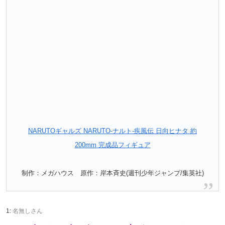
NARUTOギャルズ NARUTO‐ナルト‐疾風伝 日向ヒナタ 約
200mm 完成品フィギュア
制作：メガハウス 原作：岸本斉史(週刊少年ジャンプ/集英社)
1:
名無しさん