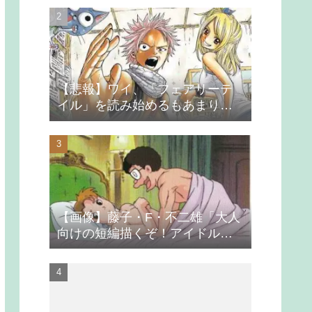
【悲報】ワイ、「フェアリーテ
イル」を読み始めるもあまりの
つまらなさに挫折する
【画像】藤子・F・不二雄「大人
向けの短編描くぞ！アイドルが
無理やり抱かれるシーン入れ
よ」