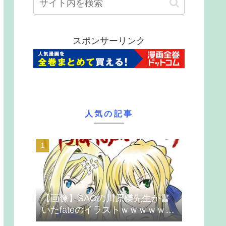
スポンサーリンク
人気の記事
【画像】SAOの川原礫先生が書
いたfateのイラストｗｗｗｗｗｗ
ｗｗｗ