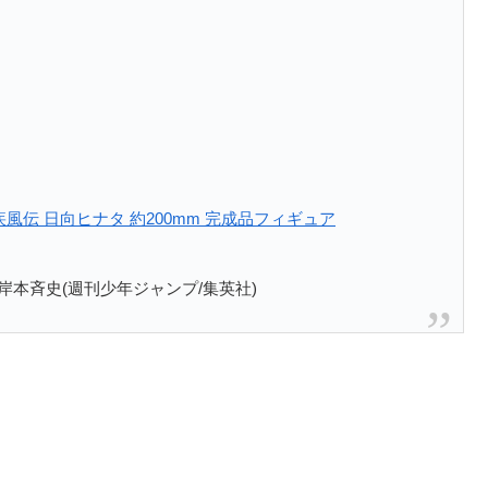
‐疾風伝 日向ヒナタ 約200mm 完成品フィギュア
本斉史(週刊少年ジャンプ/集英社)