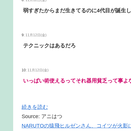
8:
11月12日(金)
弱すぎたからまだ生きてるのに4代目が誕生
9:
11月12日(金)
テクニックはあるだろ
10:
11月12日(金)
いっぱい術使えるってそれ器用貧乏って事よ
続きを読む
Source: アニはつ
NARUTOの猿飛ヒルゼンさん、コイツが火影