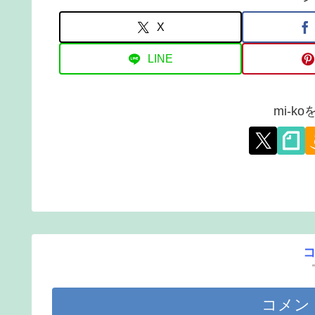
X
LINE
mi-k
コメン