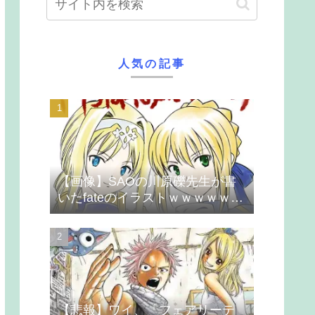
人気の記事
【画像】SAOの川原礫先生が書
いたfateのイラストｗｗｗｗｗｗ
ｗｗｗ
【悲報】ワイ、「フェアリーテ