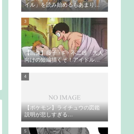
イル」を読み始めるもあまりの
つまらなさに挫折する
【画像】藤子・F・不二雄「大人
向けの短編描くぞ！アイドルが
無理やり抱かれるシーン入れ
よ」
【ポケモン】ライチュウの図鑑
説明が悲しすぎる…