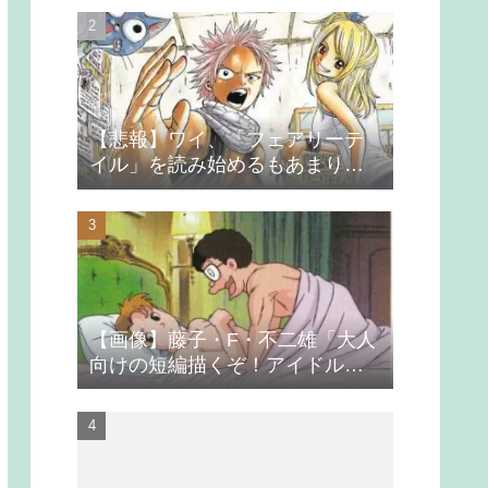
【悲報】ワイ、「フェアリーテ
イル」を読み始めるもあまりの
つまらなさに挫折する
【画像】藤子・F・不二雄「大人
向けの短編描くぞ！アイドルが
無理やり抱かれるシーン入れ
よ」