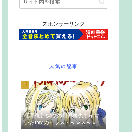
スポンサーリンク
人気の記事
【画像】SAOの川原礫先生が書
いたfateのイラストｗｗｗｗｗｗ
ｗｗｗ