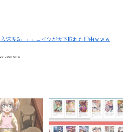
加入速度S』」←コイツが天下取れた理由ｗｗｗ
vertisements