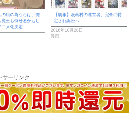
ちの娘の為ならば、俺
【朗報】漫画村の運営者、完全に特
ら魔王も倒せるかもし
定され訴訟へ
アニメ化決定
2018年10月28日
漫画
ンサーリンク