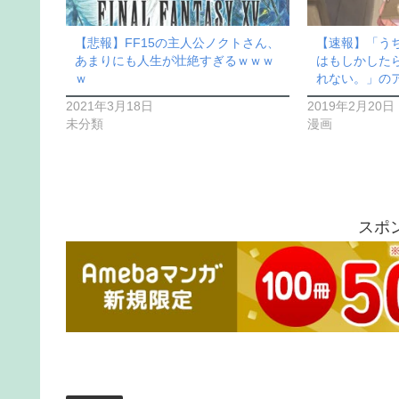
【悲報】FF15の主人公ノクトさん、
【速報】「う
あまりにも人生が壮絶すぎるｗｗｗ
はもしかした
ｗ
れない。」の
2021年3月18日
2019年2月20日
未分類
漫画
スポ