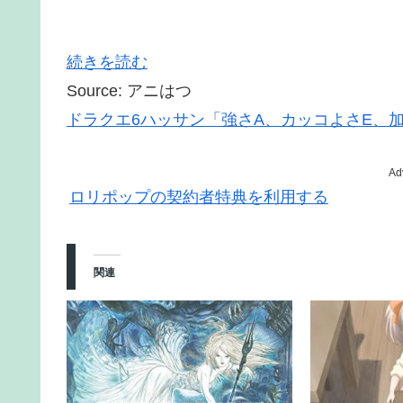
続きを読む
Source: アニはつ
ドラクエ6ハッサン「強さA、カッコよさE、
Ad
ロリポップの契約者特典を利用する
関連