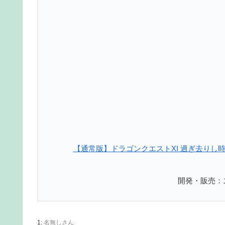
【通常版】ドラゴンクエストXI 過ぎ去りし時を求
開発・販売：
1:
名無しさん