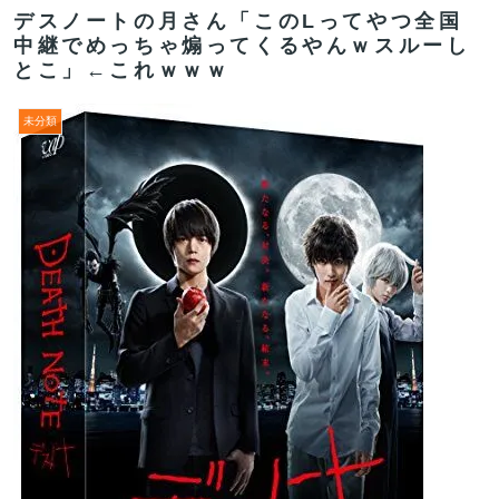
デスノートの月さん「このLってやつ全国
中継でめっちゃ煽ってくるやんｗスルーし
とこ」←これｗｗｗ
未分類