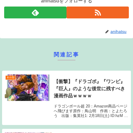
anihatsuをフォローする
anihatsu
関連記事
未分類
【衝撃】『ドラゴボ』『ワンピ』
『巨人』のような後世に残すべき
漫画作品ｗｗｗｗ
ドラゴンボール超 20：Amazon商品ページ
へ飛びます原作：鳥山明 作画：とよたろ
う 出版：集英社1: 2月18日(土) ID:hzM っ
て最近ある？ 2: 2月18日(土) ちょく！ 3: 2
月18日(土) 水龍敬ランド 4: 2月18...