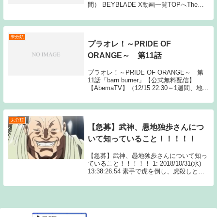
間） BEYBLADE X動画一覧TOPへThe
post BEYBLADE X 第18話 first appeared
on Youtub...
未分類
プラオレ！～PRIDE OF
ORANGE～ 第11話
プラオレ！～PRIDE OF ORANGE～ 第
11話「barn burner」【公式無料配信】
【AbemaTV】（12/15 22:30～1週間、地上
波先行）【AbemaTV】（12/15 23:00～1週
間）【Gyao】（12/15 2...
未分類
【急募】武神、愚地独歩さんにつ
いて知っていること！！！！！
【急募】武神、愚地独歩さんについて知っ
ていること！！！！！ 1: 2018/10/31(水)
13:38:26.54 素手で虎を倒し、虎殺しと呼
ばれている 続きを読むSource: ちゃん速
【急募】武神、愚地独歩さんについて知っ
ていること！...