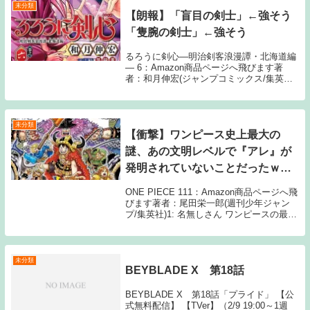
未分類
【朗報】「盲目の剣士」←強そう
「隻腕の剣士」←強そう
るろうに剣心―明治剣客浪漫譚・北海道編
― 6：Amazon商品ページへ飛びます著
者：和月伸宏(ジャンプコミックス/集英
社)1: 名無しさん なんでハンデがあるとか
えって強そうに見えるのか 3: 名無しさん
ハンデがあるのに生き残ってるからそ...
未分類
【衝撃】ワンピース史上最大の
謎、あの文明レベルで『アレ』が
発明されていないことだったｗｗ
ｗ
ONE PIECE 111：Amazon商品ページへ飛
びます著者：尾田栄一郎(週刊少年ジャン
プ/集英社)1: 名無しさん ワンピースの最大
の謎ってあの文明レベルなのに飛行機が発
明されてないことだよなベガバンクならと
っくに作ってラフテル行って...
未分類
BEYBLADE X 第18話
BEYBLADE X 第18話「プライド」 【公
式無料配信】 【TVer】（2/9 19:00～1週