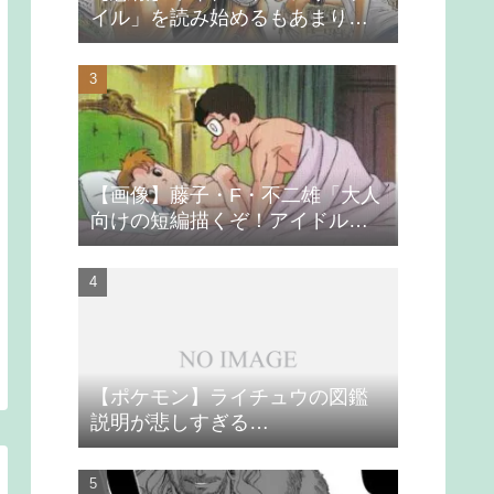
イル」を読み始めるもあまりの
つまらなさに挫折する
【画像】藤子・F・不二雄「大人
向けの短編描くぞ！アイドルが
無理やり抱かれるシーン入れ
よ」
【ポケモン】ライチュウの図鑑
説明が悲しすぎる…