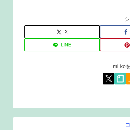
シ
X
LINE
mi-k