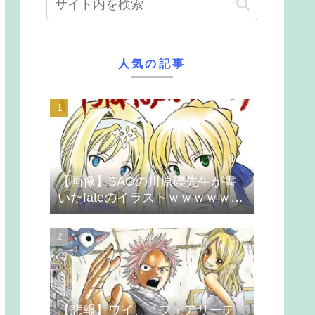
人気の記事
【画像】SAOの川原礫先生が書
いたfateのイラストｗｗｗｗｗｗ
ｗｗｗ
【悲報】ワイ、「フェアリーテ