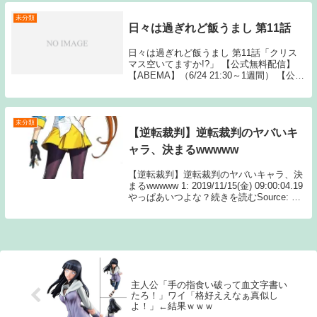
さん 全王ぶっ潰してから言え ...
未分類
日々は過ぎれど飯うまし 第11話
日々は過ぎれど飯うまし 第11話「クリス
マス空いてますか!?」 【公式無料配信】
【ABEMA】（6/24 21:30～1週間） 【公式
有料配信】 【U-NEXT】 【Hulu】
【ABEMA】 【Amazonプライム】
Source: N...
未分類
【逆転裁判】逆転裁判のヤバいキ
ャラ、決まるwwwww
【逆転裁判】逆転裁判のヤバいキャラ、決
まるwwwww 1: 2019/11/15(金) 09:00:04.19
やっぱあいつよな？続きを読むSource: ち
ゃん速【逆転裁判】逆転裁判のヤバいキャ
ラ、決まるwwwww
主人公「手の指食い破って血文字書い
たろ！」ワイ「格好ええなぁ真似し
よ！」←結果ｗｗｗ