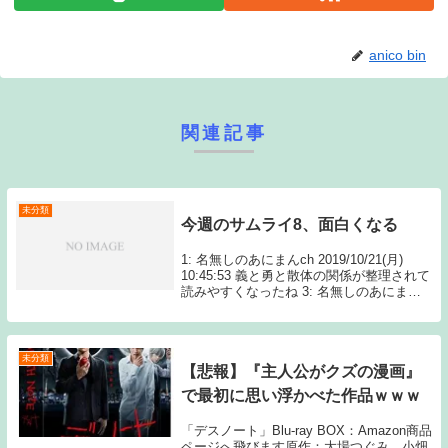
anico bin
関連記事
未分類
今週のサムライ8、面白くなる
1: 名無しのあにまんch 2019/10/21(月)
10:45:53 義と勇と散体の関係が整理されて
読みやすくなったね 3: 名無しのあにまん
ch 2019/10/21(月) 11:01:46 「義を見てせ
ざるは勇無 Source: あ...
未分類
【悲報】『主人公がクズの漫画』
で最初に思い浮かべた作品ｗｗｗ
「デスノート」Blu-ray BOX：Amazon商品
ページへ飛びます原作：大場つぐみ、小畑