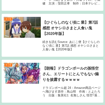
健 主演：窪田正孝 制作：日本テレビ1:
名無しさん カイジ 2: 名無しさん 軍鶏 3:
名無しさん 邪神ちゃん 4: 名無しさん ドラ
ゴンボール...
未分類
【ひぐらしのなく頃に 業】第7話
感想 オヤシロさまと人食い鬼
【2020年版】
続きを読むSource: あにこ便【ひぐらしの
なく頃に 業】第7話 感想 オヤシロさまと
人食い鬼【2020年版】
未分類
【朗報】ドラゴンボールの孫悟空
さん、エリートにとんでもない煽
りを披露するｗｗｗｗ
ドラゴンボール超 24：Amazon商品ページ
へ飛びます原作：鳥山明 作画：とよたろ
う 出版：集英社1: 名無しさん 悟空｢落ち
こぼれだって努力すりゃエリートを越えら
れっかもよ｣←これでも実際は？ 2: 名無し