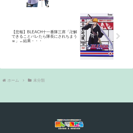
【悲報】BLEACH十一番隊三席「卍解
できることバレたら隊長にされちまう
ｗ」←結果・・・
ホーム
未分類