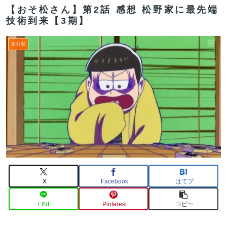
【おそ松さん】第2話 感想 松野家に最先端
技術到来【3期】
未分類
X
Facebook
はてブ
LINE
Pinterest
コピー