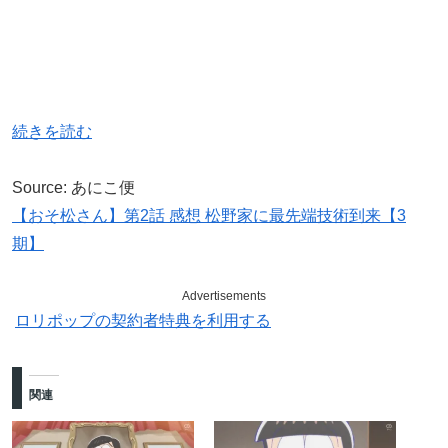
続きを読む
Source: あにこ便
【おそ松さん】第2話 感想 松野家に最先端技術到来【3
期】
Advertisements
ロリポップの契約者特典を利用する
関連