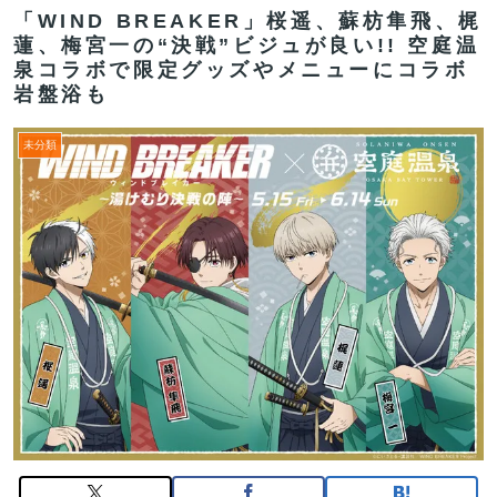
「WIND BREAKER」桜遥、蘇枋隼飛、梶
蓮、梅宮一の“決戦”ビジュが良い!! 空庭温
泉コラボで限定グッズやメニューにコラボ
岩盤浴も
未分類