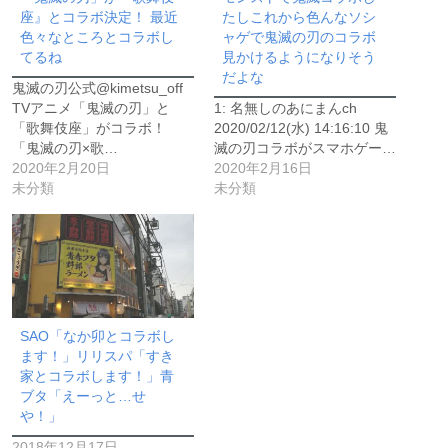
座』とコラボ決定！ 最近
たしこれから色んなソシ
色々なところとコラボし
ャゲで鬼滅の刃のコラボ
てるね
見かけるようになりそう
だよな
鬼滅の刃公式@kimetsu_off
TVアニメ「鬼滅の刃」と
1: 名無しのあにまんch
「歌舞伎座」がコラボ！
2020/02/12(水) 14:16:10 鬼
「鬼滅の刃×歌…
滅の刃コラボがスマホゲー…
2020年2月20日
2020年2月16日
未分類
未分類
SAO「なか卯とコラボし
ます！」リリスパ「すき
家とコラボします！」青
ブタ「えーっと…せ
や！」
2018年12月17日