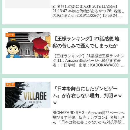
2: 名無しのあにまんch 2019/11/26(火)
21:13:47 本物と偽物があるやつ 26: 名無し
のあにまんch 2019/11/22(金) 19:59:24 こ
いつに贋作とか真作があるっていうの初め
て知った Source: あ...
未分類
【王様ランキング】21話感想 地
獄の苦しみで歪んでしまったか
【王様ランキング】21話感想王様ランキン
グ 11：Amazon商品ページへ飛びます著
者：十日草輔 出版：KADOKAWA680: 3
月11日 感情に抗うなよ 681: 3月11日 息子
の力奪って強くなったのに負ける親父 724:
3月11日...
未分類
『日本を舞台にしたゾンビゲー
ム』が存在しない理由、判明ｗｗ
ｗ
BIOHAZARD RE:3：Amazon商品ページへ
飛びます開発、販売：カプコン1: 名無しさ
ん 「日本は銃社会じゃないから対抗手段な
くて全滅する」だよなゾンビを倒せる武器