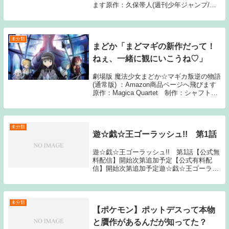
ます原作：久保帯人(週刊少年ジャンプ/集
英社) アニメーション制作：studioぴえろ
1: 名無しさん 02:36:47.22 ID:Ru S...
未分類
まどか「まどマギの新作だって！
ねぇ、一緒に観にいこうね♡」
劇場版 魔法少女まどか☆マギカ叛逆の物語
(通常版) ：Amazon商品ページへ飛びます
原作：Magica Quartet 制作：シャフト1:
4月25日(日) まどか「ほむらちゃん♡」
794: 4月25日(日) >>1 脳が回復する 2:...
未分類
遊☆戯☆王ゴーラッシュ!! 第1話
遊☆戯☆王ゴーラッシュ!! 第1話【公式無
料配信】開始次第追加予定【公式有料配
信】開始次第追加予定遊☆戯☆王ゴーラッ
シュ!!動画一覧TOPへSource: New feed遊
☆戯☆王ゴーラッシュ!! 第1話
未分類
【ポケモン】ポットデスって本物
と贋作があるんだが知ってた？