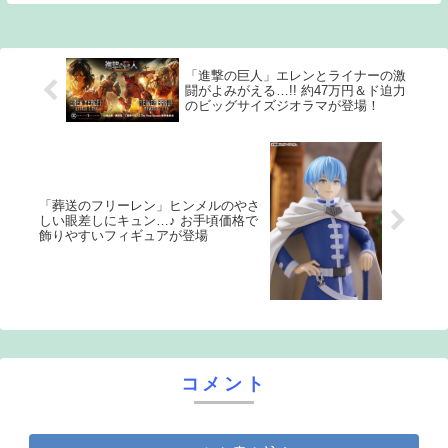
がないんよ 6: 名無しさん ホームセンター
舐めるなよ 20: 名...
「進撃の巨人」エレンとライナーの激
闘がよみがえる…!! 約47万円＆ド迫力
のビッグサイズジオラマが登場！
「葬送のフリーレン」ヒンメルのやさ
しい眼差しにキュン…♪ お手頃価格で
飾りやすいフィギュアが登場
コメント